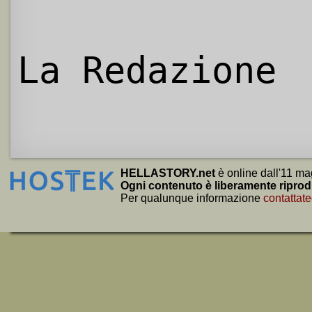
La Redazione
HELLASTORY.net
è online dall'11 ma
Ogni contenuto è liberamente riprod
Per qualunque informazione
contattate