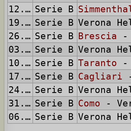
12.04.1959
Serie B
Simmentha
19.04.1959
Serie B
Verona H
26.04.1959
Serie B
Brescia
- 
03.05.1959
Serie B
Verona H
10.05.1959
Serie B
Taranto
- 
17.05.1959
Serie B
Cagliari
-
24.05.1959
Serie B
Verona H
31.05.1959
Serie B
Como
- Ver
06.06.1959
Serie B
Verona H