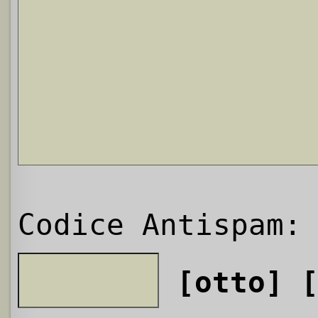
Codice Antispam:
[otto]