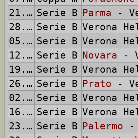
21.09.1958
Serie B
Parma
- Ve
28.09.1958
Serie B
Verona H
05.10.1958
Serie B
Verona H
12.10.1958
Serie B
Novara
- V
19.10.1958
Serie B
Verona H
26.10.1958
Serie B
Prato
- Ve
02.11.1958
Serie B
Verona H
16.11.1958
Serie B
Verona H
23.11.1958
Serie B
Palermo
- 