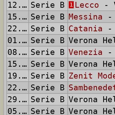
12.02.1959
Serie B
Lecco
- V
1
15.02.1959
Serie B
Messina
- 
22.02.1959
Serie B
Catania
- 
01.03.1959
Serie B
Verona H
08.03.1959
Serie B
Venezia
- 
15.03.1959
Serie B
Verona H
19.03.1959
Serie B
Zenit Mod
22.03.1959
Serie B
Sambenede
29.03.1959
Serie B
Verona H
05.04.1959
Serie B
Verona H