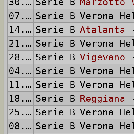
30.11.1958
Serie B
Marzotto 
07.12.1958
Serie B
Verona H
14.12.1958
Serie B
Atalanta
-
21.12.1958
Serie B
Verona H
28.12.1958
Serie B
Vigevano
-
04.01.1959
Serie B
Verona H
11.01.1959
Serie B
Verona H
18.01.1959
Serie B
Reggiana
-
25.01.1959
Serie B
Verona H
08.02.1959
Serie B
Verona H