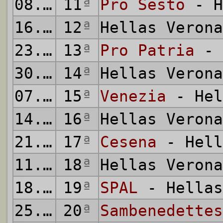
08.11.2008
11
ª
Pro Sesto
- H
16.11.2008
12
ª
Hellas Veron
23.11.2008
13
ª
Pro Patria
- 
30.11.2008
14
ª
Hellas Veron
07.12.2008
15
ª
Venezia
- Hel
14.12.2008
16
ª
Hellas Veron
21.12.2008
17
ª
Cesena
- Hell
11.01.2009
18
ª
Hellas Veron
18.01.2009
19
ª
SPAL
- Hellas
25.01.2009
20
ª
Sambenedettes