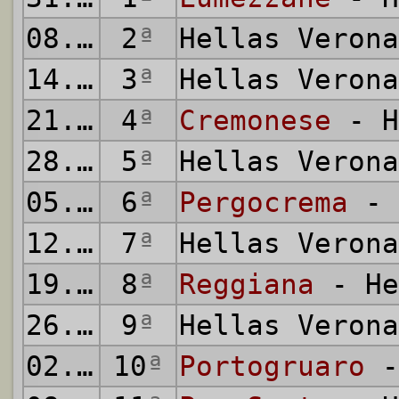
08.09.2008
2
ª
Hellas Veron
14.09.2008
3
ª
Hellas Veron
21.09.2008
4
ª
Cremonese
- H
28.09.2008
5
ª
Hellas Veron
05.10.2008
6
ª
Pergocrema
- 
12.10.2008
7
ª
Hellas Veron
19.10.2008
8
ª
Reggiana
- He
26.10.2008
9
ª
Hellas Veron
02.11.2008
10
ª
Portogruaro
-