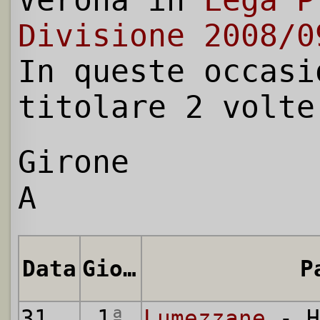
Verona in
Lega P
Divisione 2008/0
In queste occasi
titolare 2 volte
Girone
A
Data
Giornata
P
31.08.2008
1
ª
Lumezzane
- H