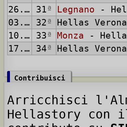
26.04.2009
31
ª
Legnano
- Hel
03.05.2009
32
ª
Hellas Veron
10.05.2009
33
ª
Monza
- Hella
17.05.2009
34
ª
Hellas Veron
Contribuisci
Arricchisci l'Al
Hellastory con i