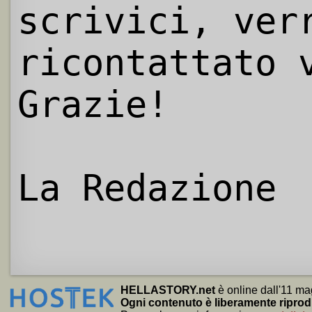
scrivici, ver
ricontattato 
Grazie!
La Redazione
HELLASTORY.net
è online dall'11 ma
Ogni contenuto è liberamente riprod