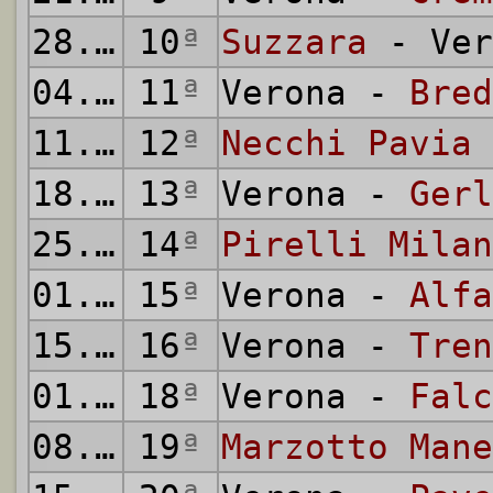
28.12.1941
10
ª
Suzzara
- Ver
04.01.1942
11
ª
Verona -
Bred
11.01.1942
12
ª
Necchi Pavia
18.01.1942
13
ª
Verona -
Gerl
25.01.1942
14
ª
Pirelli Milan
01.02.1942
15
ª
Verona -
Alfa
15.02.1942
16
ª
Verona -
Tren
01.03.1942
18
ª
Verona -
Falc
08.03.1942
19
ª
Marzotto Mane