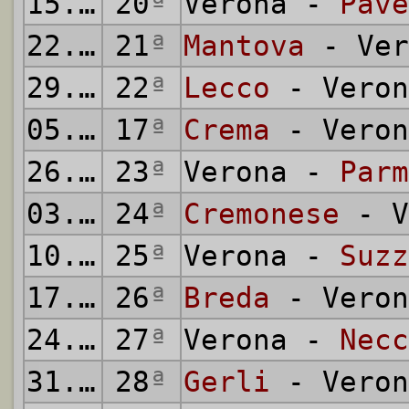
15.03.1942
20
ª
Verona -
Pave
22.03.1942
21
ª
Mantova
- Ver
29.03.1942
22
ª
Lecco
- Veron
05.04.1942
17
ª
Crema
- Veron
26.04.1942
23
ª
Verona -
Parm
03.05.1942
24
ª
Cremonese
- V
10.05.1942
25
ª
Verona -
Suzz
17.05.1942
26
ª
Breda
- Veron
24.05.1942
27
ª
Verona -
Necc
31.05.1942
28
ª
Gerli
- Veron