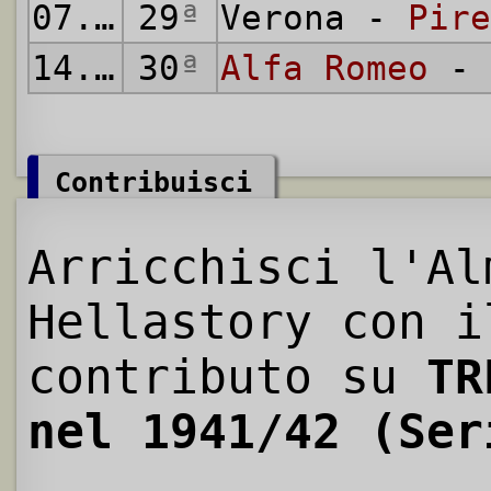
07.06.1942
29
ª
Verona -
Pire
14.06.1942
30
ª
Alfa Romeo
- 
Contribuisci
Arricchisci l'Al
Hellastory con i
contributo su
TR
nel 1941/42 (Ser