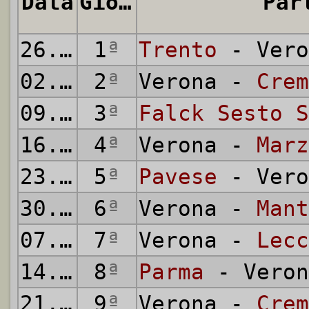
Data
Giornata
Par
26.10.1941
1
ª
Trento
- Vero
02.11.1941
2
ª
Verona -
Crem
09.11.1941
3
ª
Falck Sesto S
16.11.1941
4
ª
Verona -
Marz
23.11.1941
5
ª
Pavese
- Vero
30.11.1941
6
ª
Verona -
Mant
07.12.1941
7
ª
Verona -
Lecc
14.12.1941
8
ª
Parma
- Veron
21.12.1941
9
ª
Verona -
Crem