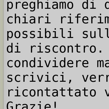
preghiamo di 
chiari riferi
possibili sul
di riscontro.
condividere m
scrivici, ver
ricontattato 
Grazie!