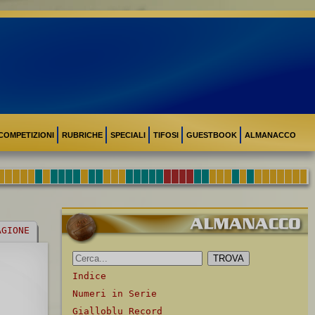
COMPETIZIONI
RUBRICHE
SPECIALI
TIFOSI
GUESTBOOK
ALMANACCO
AGIONE
Indice
Numeri in Serie
Gialloblu Record