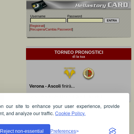
Username
Password
[
Registrati
]
[
Recupera/Cambia Password
]
TORNEO PRONOSTICI
dì la tua
Verona - Ascoli
finirà...
Devi essere iscritto per poter giocare!
 our site to enhance your user experience, provide
t, and analyze our traffic.
Cookie Policy.
Reject non-essential
Preferences