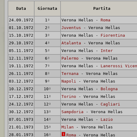
Data
Giornata
Partita
24.09.1972
1
ª
Verona Hellas -
Roma
01.10.1972
2
ª
Juventus
- Verona Hellas
15.10.1972
3
ª
Verona Hellas -
Fiorentina
29.10.1972
4
ª
Atalanta
- Verona Hellas
05.11.1972
5
ª
Verona Hellas -
Inter
12.11.1972
6
ª
Palermo
- Verona Hellas
19.11.1972
7
ª
Verona Hellas -
Lanerossi Vice
26.11.1972
8
ª
Ternana
- Verona Hellas
03.12.1972
9
ª
Napoli
- Verona Hellas
10.12.1972
10
ª
Verona Hellas -
Bologna
17.12.1972
11
ª
Torino
- Verona Hellas
24.12.1972
12
ª
Verona Hellas -
Cagliari
30.12.1972
13
ª
Sampdoria
- Verona Hellas
07.01.1973
14
ª
Verona Hellas -
Lazio
21.01.1973
15
ª
Milan
- Verona Hellas
28.01.1973
16
ª
1
Roma
- Verona Hellas