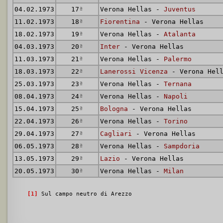
04.02.1973
17
ª
Verona Hellas -
Juventus
11.02.1973
18
ª
Fiorentina
- Verona Hellas
18.02.1973
19
ª
Verona Hellas -
Atalanta
04.03.1973
20
ª
Inter
- Verona Hellas
11.03.1973
21
ª
Verona Hellas -
Palermo
18.03.1973
22
ª
Lanerossi Vicenza
- Verona Hell
25.03.1973
23
ª
Verona Hellas -
Ternana
08.04.1973
24
ª
Verona Hellas -
Napoli
15.04.1973
25
ª
Bologna
- Verona Hellas
22.04.1973
26
ª
Verona Hellas -
Torino
29.04.1973
27
ª
Cagliari
- Verona Hellas
06.05.1973
28
ª
Verona Hellas -
Sampdoria
13.05.1973
29
ª
Lazio
- Verona Hellas
20.05.1973
30
ª
Verona Hellas -
Milan
[1]
Sul campo neutro di Arezzo