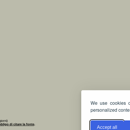
We use cookies on
personalized conten
iorni)
bligo di citare la fonte
.
Accept all