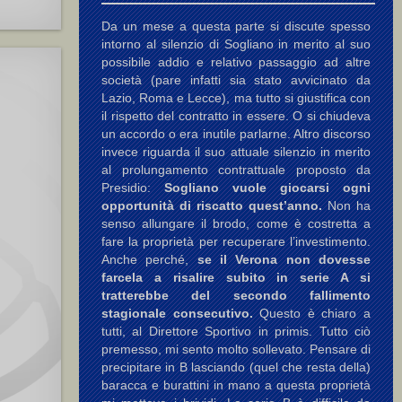
Da un mese a questa parte si discute spesso
intorno al silenzio di Sogliano in merito al suo
possibile addio e relativo passaggio ad altre
società (pare infatti sia stato avvicinato da
Lazio, Roma e Lecce), ma tutto si giustifica con
il rispetto del contratto in essere. O si chiudeva
un accordo o era inutile parlarne. Altro discorso
invece riguarda il suo attuale silenzio in merito
al prolungamento contrattuale proposto da
Presidio:
Sogliano vuole giocarsi ogni
opportunità di riscatto quest’anno.
Non ha
senso allungare il brodo, come è costretta a
fare la proprietà per recuperare l’investimento.
Anche perché,
se il Verona non dovesse
farcela a risalire subito in serie A si
tratterebbe del secondo fallimento
stagionale consecutivo.
Questo è chiaro a
tutti, al Direttore Sportivo in primis. Tutto ciò
premesso, mi sento molto sollevato. Pensare di
precipitare in B lasciando (quel che resta della)
baracca e burattini in mano a questa proprietà