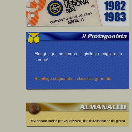
Eleggi ogni settimana il gialloblu migliore in
campo!
Riepilogo stagionale e classifica generale
Devi essere iscritto per visualizzare i dati dell'Almanacco del giorno