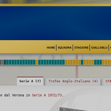
HOME
SQUADRA
STAGIONE
GIALLOBLU
Serie A (7)
Trofeo Anglo-Italiano (4)
ST
te dal Verona in
Serie A 1972/73
.