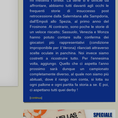
mi metteva i brividi. La serie B è difficile da
affrontare, abbiamo tutti davanti agli occhi le
frequenti storie di insuccesso post
retrocessione dalla Salernitana alla Sampdoria,
dall'Empoli allo Spezia, al primo anno del
Frosinone. Al contrario, sono poche le storie di
un veloce riscatto; Sassuolo, Venezia e Monza
hanno potuto contare sulla conferma dei
giocatori più rappresentativi (condizione
improponibile per il Verona) rilanciati attraverso
scelte oculate in panchina. Noi invece siamo
costretti a ricostruire tutto. Per l'ennesima
volta, aggiungo. Quello che ci aspetta l'anno
prossimo sarà dunque un campionato
completamente diverso, al quale non siamo più
abituati, dove il rango non conta, si lotta su
ogni pallone e ogni partita fa storia a se. E poi,
ci aspettano tutti quei derby !
[
continua
]