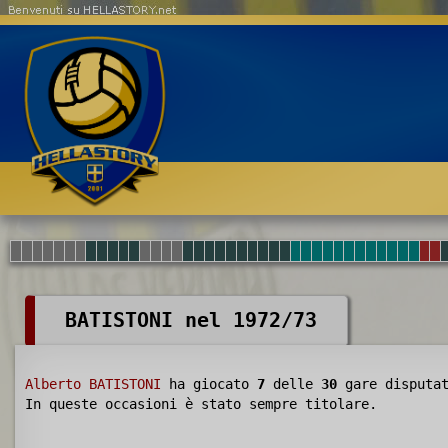
Benvenuti su HELLASTORY.net
BATISTONI nel 1972/73
Alberto BATISTONI
ha giocato
7
delle
30
gare disputa
In queste occasioni è stato sempre titolare.