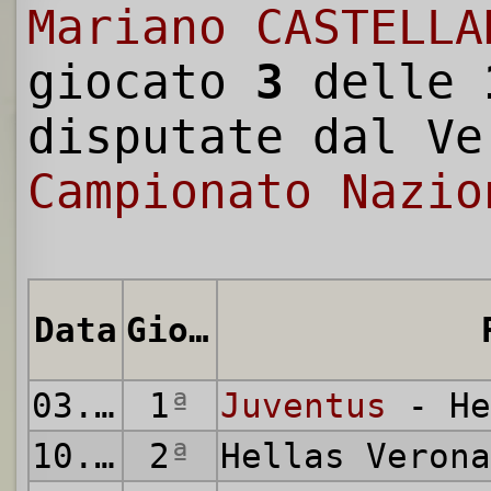
Mariano CASTELLA
giocato
3
delle
disputate dal Ve
Campionato Nazio
Data
Giornata
03.10.1926
1
ª
Juventus
- He
10.10.1926
2
ª
Hellas Veron