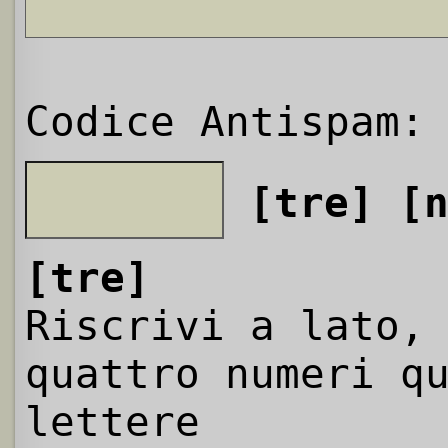
Codice Antispam:
[tre]
[
[tre]
Riscrivi a lato,
quattro numeri q
lettere