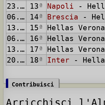
23.01.1927
13
ª
Napoli
- Hell
06.02.1927
14
ª
Brescia
- Hel
13.02.1927
15
ª
Hellas Veron
06.03.1927
16
ª
Hellas Veron
13.03.1927
17
ª
Hellas Veron
20.03.1927
18
ª
Inter
- Hella
Contribuisci
Arricchisci l'Al