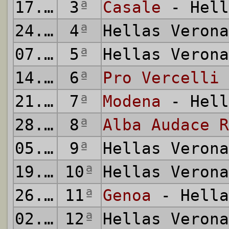
17.10.1926
3
ª
Casale
- Hell
24.10.1926
4
ª
Hellas Veron
07.11.1926
5
ª
Hellas Veron
14.11.1926
6
ª
Pro Vercelli
21.11.1926
7
ª
Modena
- Hell
28.11.1926
8
ª
Alba Audace R
05.12.1926
9
ª
Hellas Veron
19.12.1926
10
ª
Hellas Veron
26.12.1926
11
ª
Genoa
- Hella
02.01.1927
12
ª
Hellas Veron