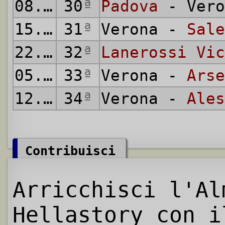
08.05.1955
30
ª
Padova
- Vero
15.05.1955
31
ª
Verona -
Sale
22.05.1955
32
ª
Lanerossi Vic
05.06.1955
33
ª
Verona -
Arse
12.06.1955
34
ª
Verona -
Ales
Contribuisci
Arricchisci l'Al
Hellastory con i