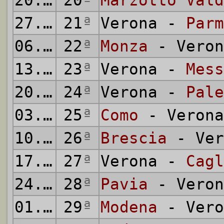
20.02.1955
20
ª
Marzotto Vald
27.02.1955
21
ª
Verona -
Parm
06.03.1955
22
ª
Monza
- Veron
13.03.1955
23
ª
Verona -
Mess
20.03.1955
24
ª
Verona -
Pale
03.04.1955
25
ª
Como
- Verona
10.04.1955
26
ª
Brescia
- Ver
17.04.1955
27
ª
Verona -
Cagl
24.04.1955
28
ª
Pavia
- Veron
01.05.1955
29
ª
Modena
- Vero