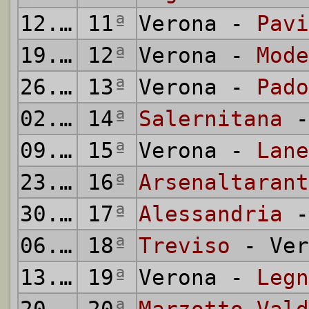
12.12.1954
11
ª
Verona -
Pavi
19.12.1954
12
ª
Verona -
Mode
26.12.1954
13
ª
Verona -
Pado
02.01.1955
14
ª
Salernitana
-
09.01.1955
15
ª
Verona -
Lane
23.01.1955
16
ª
Arsenaltarant
30.01.1955
17
ª
Alessandria
-
06.02.1955
18
ª
Treviso
- Ver
13.02.1955
19
ª
Verona -
Legn