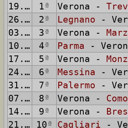
19.09.1954
1
ª
Verona -
Trev
26.09.1954
2
ª
Legnano
- Ver
03.10.1954
3
ª
Verona -
Marz
10.10.1954
4
ª
Parma
- Veron
17.10.1954
5
ª
Verona -
Monz
24.10.1954
6
ª
Messina
- Ver
31.10.1954
7
ª
Palermo
- Ver
07.11.1954
8
ª
Verona -
Como
14.11.1954
9
ª
Verona -
Bres
21.11.1954
10
ª
Cagliari
- Ve