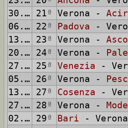
23.01.1994
20
ª
Ancona
- Vero
30.01.1994
21
ª
Verona -
Acir
06.02.1994
22
ª
Padova
- Vero
13.02.1994
23
ª
Verona -
Asco
20.02.1994
24
ª
Verona -
Pale
27.02.1994
25
ª
Venezia
- Ver
05.03.1994
26
ª
Verona -
Pesc
13.03.1994
27
ª
Cosenza
- Ver
27.03.1994
28
ª
Verona -
Mode
02.04.1994
29
ª
Bari
- Verona