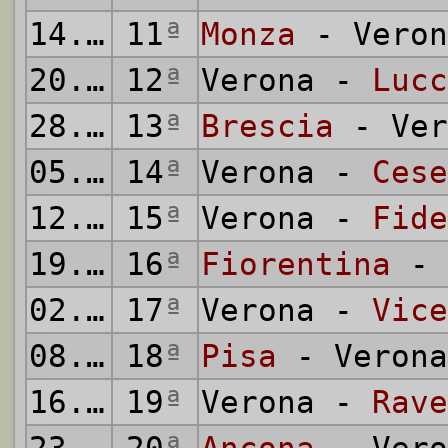
14.11.1993
11
ª
Monza
- Veron
20.11.1993
12
ª
Verona -
Lucc
28.11.1993
13
ª
Brescia
- Ver
05.12.1993
14
ª
Verona -
Cese
12.12.1993
15
ª
Verona -
Fide
19.12.1993
16
ª
Fiorentina
- 
02.01.1994
17
ª
Verona -
Vice
08.01.1994
18
ª
Pisa
- Verona
16.01.1994
19
ª
Verona -
Rave