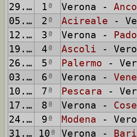
29.08.1993
1
ª
Verona -
Anco
05.09.1993
2
ª
Acireale
- Ve
12.09.1993
3
ª
Verona -
Pado
19.09.1993
4
ª
Ascoli
- Vero
26.09.1993
5
ª
Palermo
- Ver
03.10.1993
6
ª
Verona -
Vene
10.10.1993
7
ª
Pescara
- Ver
17.10.1993
8
ª
Verona -
Cose
24.10.1993
9
ª
Modena
- Vero
31.10.1993
10
ª
Verona -
Bari