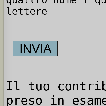
quattro numeri q
lettere
Il tuo contri
preso in esam