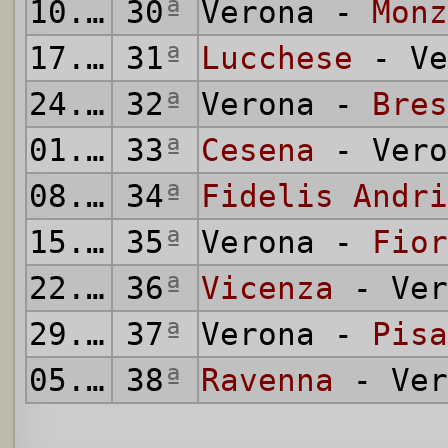
10.04.1994
30
ª
Verona -
Monz
17.04.1994
31
ª
Lucchese
- Ve
24.04.1994
32
ª
Verona -
Bres
01.05.1994
33
ª
Cesena
- Vero
08.05.1994
34
ª
Fidelis Andri
15.05.1994
35
ª
Verona -
Fior
22.05.1994
36
ª
Vicenza
- Ver
29.05.1994
37
ª
Verona -
Pisa
05.06.1994
38
ª
Ravenna
- Ver