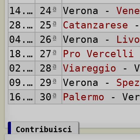
14.03.1937
24
ª
Verona -
Vene
28.03.1937
25
ª
Catanzarese
-
04.04.1937
26
ª
Verona -
Livo
18.04.1937
27
ª
Pro Vercelli
02.05.1937
28
ª
Viareggio
- V
09.05.1937
29
ª
Verona -
Spez
16.05.1937
30
ª
Palermo
- Ver
Contribuisci