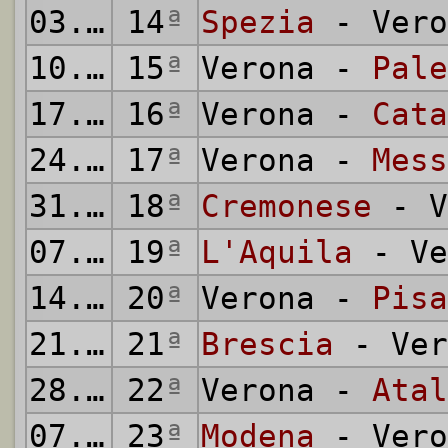
03.01.1937
14
ª
Spezia
- Vero
10.01.1937
15
ª
Verona -
Pale
17.01.1937
16
ª
Verona -
Cata
24.01.1937
17
ª
Verona -
Mess
31.01.1937
18
ª
Cremonese
- V
07.02.1937
19
ª
L'Aquila
- Ve
14.02.1937
20
ª
Verona -
Pisa
21.02.1937
21
ª
Brescia
- Ver
28.02.1937
22
ª
Verona -
Atal
07.03.1937
23
ª
Modena
- Vero