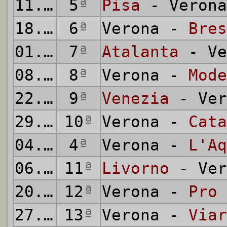
11.10.1936
5
ª
Pisa
- Verona
18.10.1936
6
ª
Verona -
Bres
01.11.1936
7
ª
Atalanta
- Ve
08.11.1936
8
ª
Verona -
Mode
22.11.1936
9
ª
Venezia
- Ver
29.11.1936
10
ª
Verona -
Cata
04.12.1936
4
ª
Verona -
L'Aq
06.12.1936
11
ª
Livorno
- Ver
20.12.1936
12
ª
Verona -
Pro 
27.12.1936
13
ª
Verona -
Viar