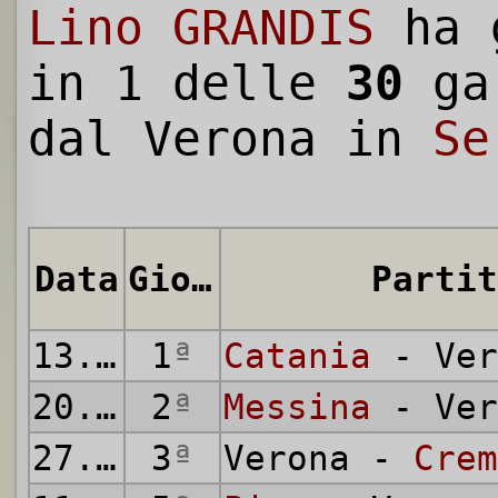
Lino GRANDIS
ha g
in 1 delle
30
gar
dal Verona in
Se
Data
Giornata
Partit
13.09.1936
1
ª
Catania
- Ver
20.09.1936
2
ª
Messina
- Ver
27.09.1936
3
ª
Verona -
Crem