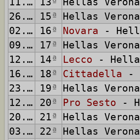
11.11.2007
13
ª
Hellas Veron
26.11.2007
15
ª
Hellas Veron
02.12.2007
16
ª
Novara
- Hell
09.12.2007
17
ª
Hellas Veron
12.12.2007
14
ª
Lecco
- Hella
16.12.2007
18
ª
Cittadella
- 
23.12.2007
19
ª
Hellas Veron
12.01.2008
20
ª
Pro Sesto
- H
20.01.2008
21
ª
Hellas Veron
03.02.2008
22
ª
Hellas Veron