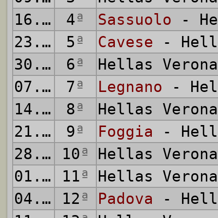
16.09.2007
4
ª
Sassuolo
- He
23.09.2007
5
ª
Cavese
- Hell
30.09.2007
6
ª
Hellas Veron
07.10.2007
7
ª
Legnano
- Hel
14.10.2007
8
ª
Hellas Veron
21.10.2007
9
ª
Foggia
- Hell
28.10.2007
10
ª
Hellas Veron
01.11.2007
11
ª
Hellas Veron
04.11.2007
12
ª
Padova
- Hell