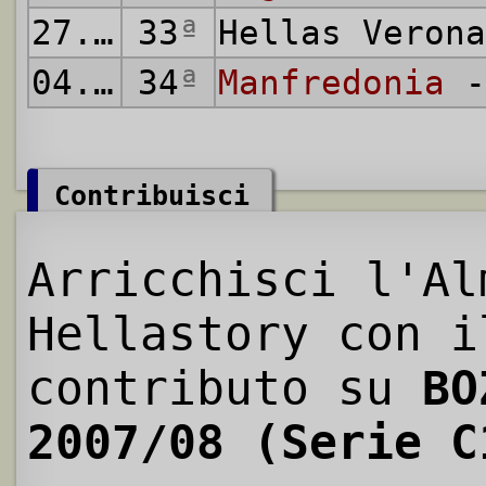
27.04.2008
33
ª
Hellas Veron
04.05.2008
34
ª
Manfredonia
-
Contribuisci
Arricchisci l'Al
Hellastory con i
contributo su
BO
2007/08 (Serie C