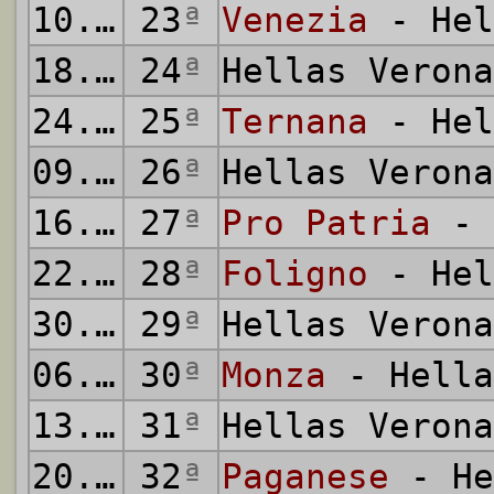
10.02.2008
23
ª
Venezia
- Hel
18.02.2008
24
ª
Hellas Veron
24.02.2008
25
ª
Ternana
- Hel
09.03.2008
26
ª
Hellas Veron
16.03.2008
27
ª
Pro Patria
- 
22.03.2008
28
ª
Foligno
- Hel
30.03.2008
29
ª
Hellas Veron
06.04.2008
30
ª
Monza
- Hella
13.04.2008
31
ª
Hellas Veron
20.04.2008
32
ª
Paganese
- He