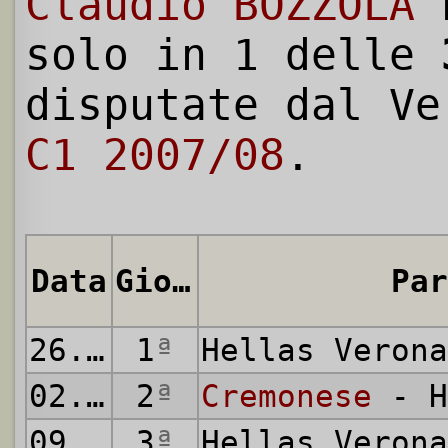
Claudio BOZZOLA
h
solo in 1 delle
disputate dal V
C1 2007/08
.
Data
Giornata
Par
26.08.2007
1
ª
Hellas Veron
02.09.2007
2
ª
Cremonese
- H
09.09.2007
3
ª
Hellas Veron