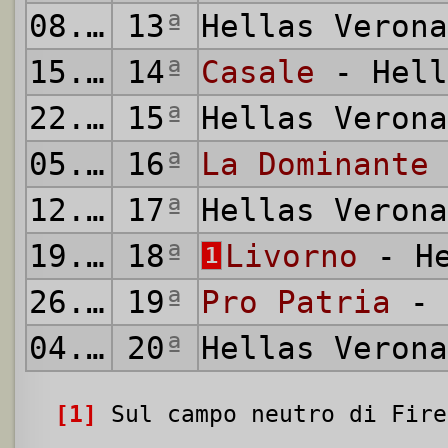
08.01.1928
13
ª
Hellas Veron
15.01.1928
14
ª
Casale
- Hell
22.01.1928
15
ª
Hellas Veron
05.02.1928
16
ª
La Dominante
12.02.1928
17
ª
Hellas Veron
19.02.1928
18
ª
Livorno
- He
1
26.02.1928
19
ª
Pro Patria
- 
04.03.1928
20
ª
Hellas Veron
[1]
Sul campo neutro di Fire