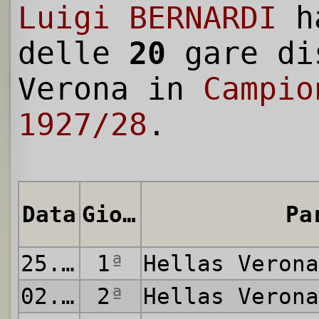
Luigi BERNARDI
h
delle
20
gare di
Verona in
Campio
1927/28
.
Data
Giornata
Pa
25.09.1927
1
ª
Hellas Veron
02.10.1927
2
ª
Hellas Veron