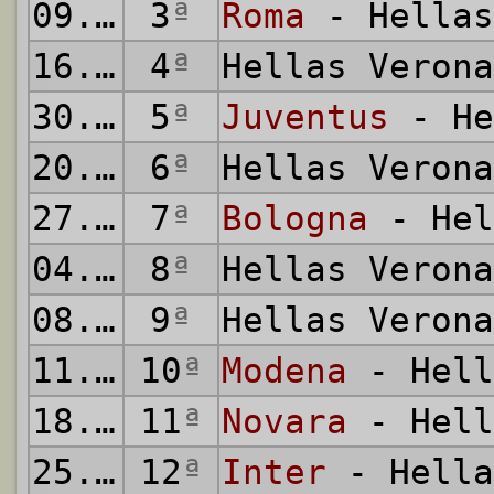
09.10.1927
3
ª
Roma
- Hellas
16.10.1927
4
ª
Hellas Veron
30.10.1927
5
ª
Juventus
- He
20.11.1927
6
ª
Hellas Veron
27.11.1927
7
ª
Bologna
- Hel
04.12.1927
8
ª
Hellas Veron
08.12.1927
9
ª
Hellas Veron
11.12.1927
10
ª
Modena
- Hell
18.12.1927
11
ª
Novara
- Hell
25.12.1927
12
ª
Inter
- Hella