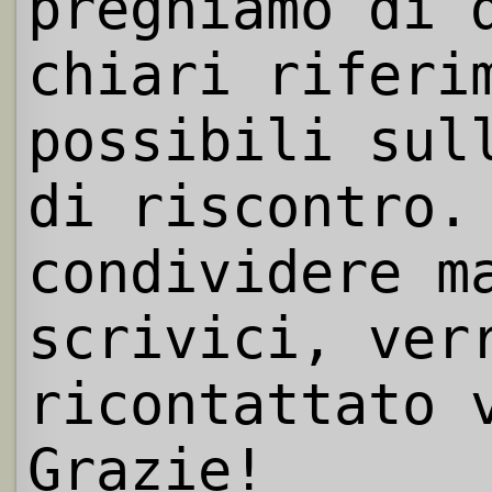
preghiamo di 
chiari riferi
possibili sul
di riscontro.
condividere m
scrivici, ver
ricontattato 
Grazie!