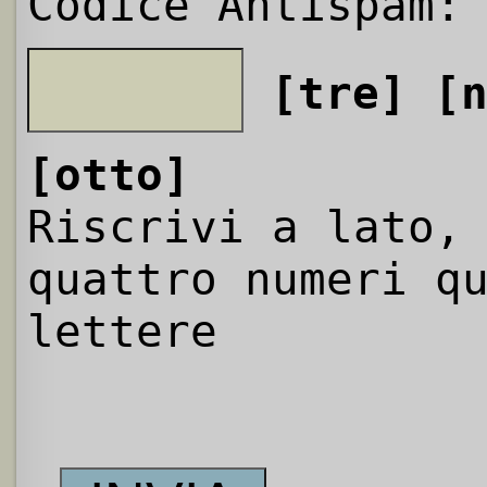
Codice Antispam:
[tre]
[
[otto]
Riscrivi a lato,
quattro numeri q
lettere