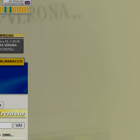
IMPEGNO
ca 16, h 20:45
AS VERONA
US ENTELL.
ALMANACCO
1995/...