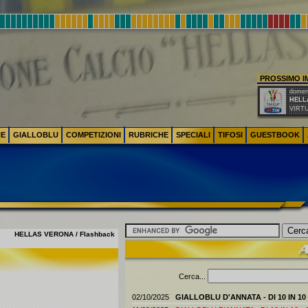
PROSSIMO 
domeni
HELL
VIRT
NE
GIALLOBLU
COMPETIZIONI
RUBRICHE
SPECIALI
TIFOSI
GUESTBOOK
HELLAS VERONA / Flashback
Cerca...
02/10/2025
GIALLOBLU D'ANNATA - DI 10 IN 10 - 