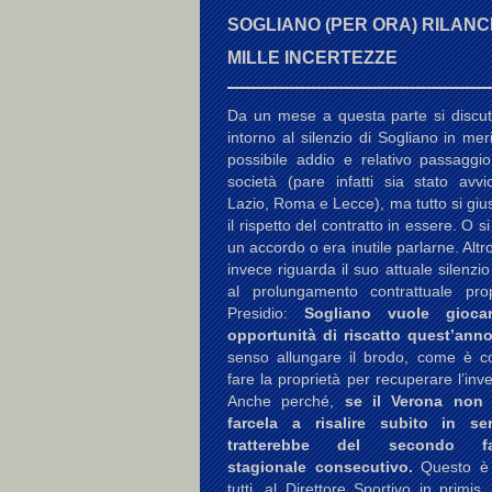
SOGLIANO (PER ORA) RILANCI
MILLE INCERTEZZE
Da un mese a questa parte si discu
intorno al silenzio di Sogliano in mer
possibile addio e relativo passaggio
società (pare infatti sia stato avvi
Lazio, Roma e Lecce), ma tutto si gius
il rispetto del contratto in essere. O s
un accordo o era inutile parlarne. Altr
invece riguarda il suo attuale silenzio
al prolungamento contrattuale pr
Presidio:
Sogliano vuole gioca
opportunità di riscatto quest’anno
senso allungare il brodo, come è co
fare la proprietà per recuperare l’inv
Anche perché,
se il Verona non
farcela a risalire subito in se
tratterebbe del secondo fal
stagionale consecutivo.
Questo è
tutti, al Direttore Sportivo in primis.