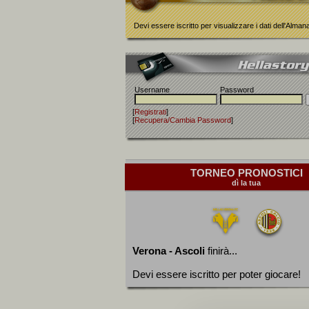
Devi essere iscritto per visualizzare i dati dell'Alma
Username
Password
[
Registrati
]
[
Recupera/Cambia Password
]
TORNEO PRONOSTICI
dì la tua
Verona - Ascoli
finirà...
Devi essere iscritto per poter giocare!