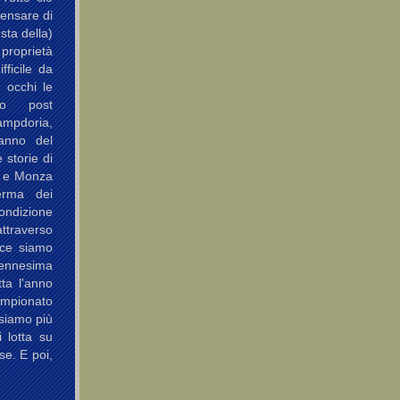
Pensare di
sta della)
 proprietà
fficile da
i occhi le
so post
Sampdoria,
 anno del
 storie di
a e Monza
erma dei
ondizione
attraverso
ece siamo
'ennesima
ta l'anno
pionato
siamo più
i lotta su
se. E poi,