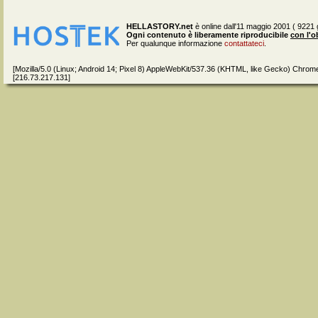
HELLASTORY.net
è online dall'11 maggio 2001 ( 9221 g
Ogni contenuto è liberamente riproducibile
con l'o
Per qualunque informazione
contattateci
.
[Mozilla/5.0 (Linux; Android 14; Pixel 8) AppleWebKit/537.36 (KHTML, like Gecko) Chrom
[216.73.217.131]