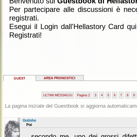
Benvenuto sul
Guestbook di Hellastor
Per partecipare alle discussioni è nec
registrati.
Esegui il Login dall'Hellastory Card qu
Registrati!
AREA PRONOSTICI
GUEST
ULTIMI MESSAGGI
Pagina 2
3
4
5
6
7
8
9
La pagina iniziale del Guestbook si aggiorna automaticam
Gotinho
Poi
...secondo me, uno dei grossi difett