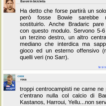
Baroni in bicicletta
Ha detto che forse partirà un sol
però fosse Bowie sarebbe mol
sostituirlo. Anche Bradaric pare
con questo modulo. Servono 5-6 v
un terzino destro, un altro centr
mediano che interdica ma sapp
gioco ed un esterno offensivo (
quelli veri (no Sarr).
te si 
coox
rosa
troppi centrocampisti ne carne ne
c'entrano nulla col calcio di Ba
Kastanos, Harroui, Yellu...non ser