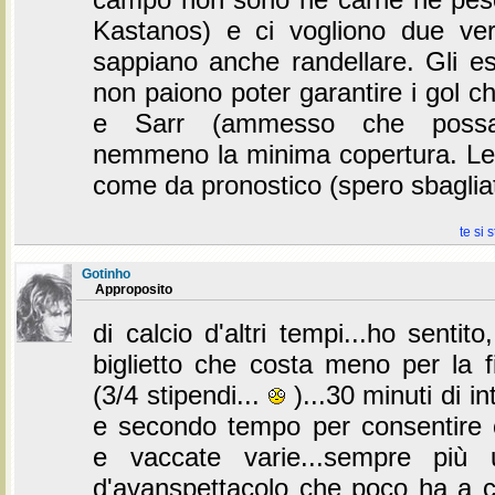
Kastanos) e ci vogliono due ve
sappiano anche randellare. Gli es
non paiono poter garantire i gol c
e Sarr (ammesso che possa 
nemmeno la minima copertura. Lea
come da pronostico (spero sbaglia
te si 
Gotinho
Approposito
di calcio d'altri tempi...ho sentito,
biglietto che costa meno per la f
(3/4 stipendi...
)...30 minuti di in
e secondo tempo per consentire 
e vaccate varie...sempre più
d'avanspettacolo che poco ha a c