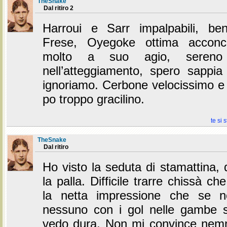
TheSnake
Dal ritiro 2
Harroui e Sarr impalpabili, be
Frese, Oyegoke ottima acconci
molto a suo agio, sereno
nell’atteggiamento, spero sappi
ignoriamo. Cerbone velocissimo e
po troppo gracilino.
te si 
TheSnake
Dal ritiro
Ho visto la seduta di stamattina, 
la palla. Difficile trarre chissà c
la netta impressione che se 
nessuno con i gol nelle gambe su
vedo dura. Non mi convince ne