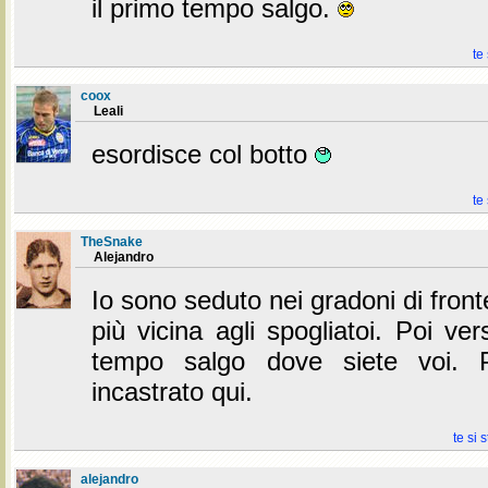
il primo tempo salgo.
te
coox
Leali
esordisce col botto
te
TheSnake
Alejandro
Io sono seduto nei gradoni di front
più vicina agli spogliatoi. Poi v
tempo salgo dove siete voi. 
incastrato qui.
te si 
alejandro