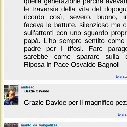
quella generazione perchè avevano
le traversie della vita del dopog
ricordo così, severo, buono, i
faceva le battute, silenzioso ma c
sull'attenti con uno sguardo prop
papà. L'ho sempre sentito come 
padre per i tifosi. Fare parag
sarebbe come sparare sulla c
Riposa in Pace Osvaldo Bagnoli
te si st
andreac
Grazie Osvaldo
Grazie Davide per il magnifico pe
te si 
manto_da_vangadizza