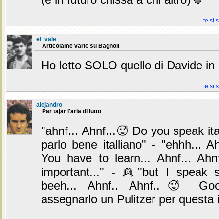
te si 
el_vale
Articolame vario su Bagnoli
Ho letto SOLO quello di Davide i
te si 
alejandro
Par tajar l'aria di lutto
"ahnf... Ahnf...🥵 Do you speak ita
parlo bene italliano" - "ehhh... Ah
You have to learn... Ahnf... Ahn
important..." - 👱"but I speak 
beeh... Ahnf.. Ahnf..🥵 Goo
assegnarlo un Pulitzer per questa 