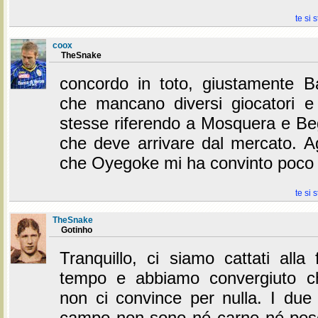
te si 
coox
TheSnake
concordo in toto, giustamente B
che mancano diversi giocatori 
stesse riferendo a Mosquera e B
che deve arrivare dal mercato. 
che Oyegoke mi ha convinto poco
te si 
TheSnake
Gotinho
Tranquillo, ci siamo cattati alla
tempo e abbiamo convergiuto c
non ci convince per nulla. I due 
campo non sono né carne né pesc