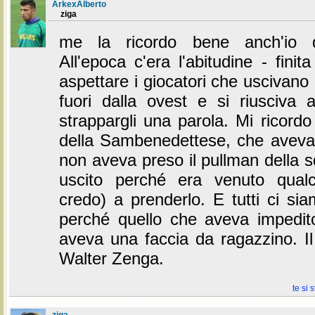
ArkexAlberto
ziga
me la ricordo bene anch'io qu
All'epoca c'era l'abitudine - finita
aspettare i giocatori che uscivano 
fuori dalla ovest e si riusciva a
strappargli una parola. Mi ricordo 
della Sambenedettese, che aveva f
non aveva preso il pullman della 
uscito perché era venuto qualc
credo) a prenderlo. E tutti ci sia
perché quello che aveva impedi
aveva una faccia da ragazzino. Il
Walter Zenga.
te si 
ziga