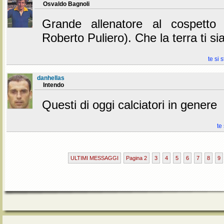
Osvaldo Bagnoli
Grande allenatore al cospetto 
Roberto Puliero). Che la terra ti si
te si 
danhellas
Intendo
Questi di oggi calciatori in genere
te
ULTIMI MESSAGGI
Pagina 2
3
4
5
6
7
8
9