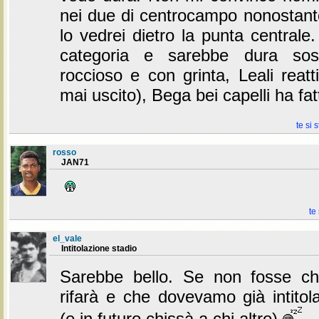
nei due di centrocampo nonostante 
lo vedrei dietro la punta centrale.
categoria e sarebbe dura sosti
roccioso e con grinta, Leali reat
mai uscito), Bega bei capelli ha fat
te si 
rosso
JAN71
te
el_vale
Intitolazione stadio
Sarebbe bello. Se non fosse ch
rifarà e che dovevamo già intitol
(e in futuro chissà a chi altro)