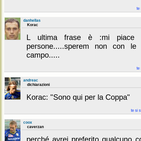
te
danhellas
Korac
L ultima frase è :mi piace f
persone.....sperem non con le 
campo.....
te
andreac
dichiarazioni
Korac: "Sono qui per la Coppa"
te si 
coox
caverzan
perché avrei preferito qualcuno c