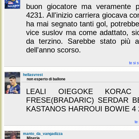
buon giocatore ma veramente p
4231. All'inizio carriera giocava 
ha mai segnato tanti gol, potrebb
vice suslov ma come adattato, s
da terzino. Sarebbe stato più 
dell'anno scorso.
te si 
hellasvrest
non esperto di ballone
LEALI OIEGOKE KORAC
FRESE(BRADARIC) SERDAR 
KASTANOS HARROUI BOWIE 4 
te
manto_da_vangadizza
Miseria