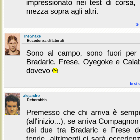
impressionato nei test di corsa
mezza sopra agli altri.
te
TheSnake
Eccedenza di laterali
Sono al campo, sono fuori per p
Bradaric, Frese, Oyegoke e Calab
dovevo
te si 
alejandro
Deborahhh
Premesso che chi arriva è semp
(all'inizio...), se arriva Compagno
dei due tra Bradaric e Frese d
tende, altrimenti ci sarà eccedenza