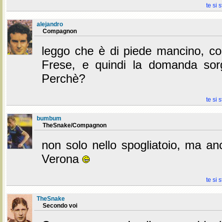
te si 
alejandro
Compagnon
leggo che è di piede mancino, c
Frese, e quindi la domanda sor
Perchè?
te si 
bumbum
TheSnake/Compagnon
non solo nello spogliatoio, ma an
Verona
te si 
TheSnake
Secondo voi