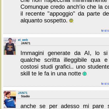
Comunque credo anch'io che la c
il recente "appoggio" da parte de
alquanto sospetto.
te si 
el_web
JAN71
Immagini generate da AI, lo si
qualche scritta illeggibile qua e
costosi studi grafici.. uno student
skill te le fa in una notte
te si 
JAN71
Stadio
anche se per adesso mi pare s