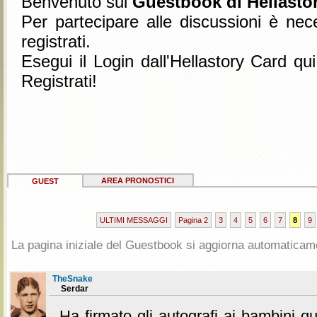
Benvenuto sul
Guestbook di Hellastor
Per partecipare alle discussioni è nec
registrati.
Esegui il Login dall'Hellastory Card qu
Registrati!
AREA PRONOSTICI
GUEST
ULTIMI MESSAGGI
Pagina 2
3
4
5
6
7
8
9
La pagina iniziale del Guestbook si aggiorna automaticam
TheSnake
Serdar
Ha firmato gli autografi ai bambini qu