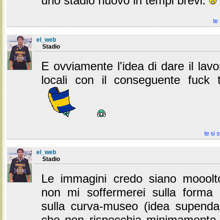
uno stadio nuovo in tempi brevi.
te
el_web
Stadio
E ovviamente l'idea di dare il lav
locali con il conseguente fuck 
te si 
el_web
Stadio
Le immagini credo siano mooolto
non mi soffermerei sulla forma 
sulla curva-museo (idea supend
che non rispecchia minimamente 