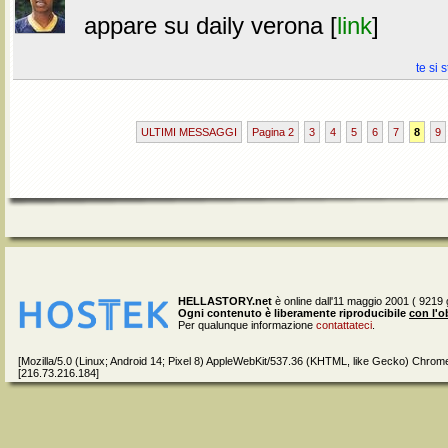
appare su daily verona [
link
]
te si 
ULTIMI MESSAGGI
Pagina 2
3
4
5
6
7
8
9
HELLASTORY.net
è online dall'11 maggio 2001 ( 9219 g
Ogni contenuto è liberamente riproducibile
con l'o
Per qualunque informazione
contattateci
.
[Mozilla/5.0 (Linux; Android 14; Pixel 8) AppleWebKit/537.36 (KHTML, like Gecko) Chrom
[216.73.216.184]