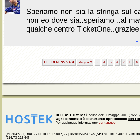
Speriamo non sia la stringa sul c
non eo dove sia..speriamo ..al ma
qualche centro TicketOne..graziee
te
ULTIMI MESSAGGI
Pagina 2
3
4
5
6
7
8
9
HELLASTORY.net
è online dall'11 maggio 2001 ( 9220 g
Ogni contenuto è liberamente riproducibile
con l'o
Per qualunque informazione
contattateci
.
[Mozilla/5.0 (Linux; Android 14; Pixel 8) AppleWebKit/537.36 (KHTML, like Gecko) Chrom
[216.73.216.60]