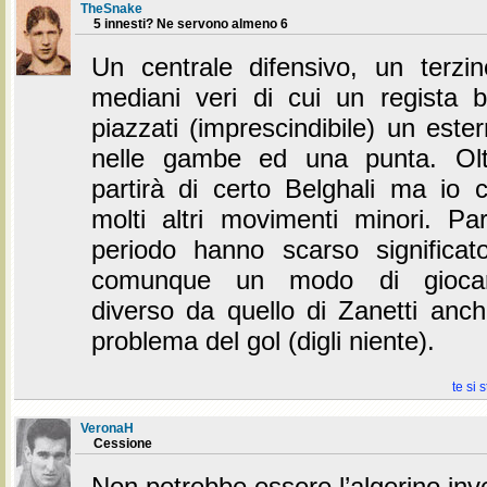
TheSnake
5 innesti? Ne servono almeno 6
Un centrale difensivo, un terzi
mediani veri di cui un regista b
piazzati (imprescindibile) un ester
nelle gambe ed una punta. Ol
partirà di certo Belghali ma io
molti altri movimenti minori. Par
periodo hanno scarso significa
comunque un modo di giocar
diverso da quello di Zanetti anch
problema del gol (digli niente).
te si 
VeronaH
Cessione
Non potrebbe essere l’algerino in