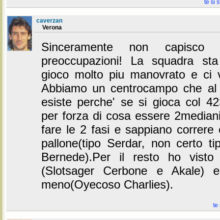
te si 
caverzan
Verona
Sinceramente non capisco t
preoccupazioni! La squadra st
gioco molto piu manovrato e ci v
Abbiamo un centrocampo che a
esiste perche' se si gioca col 4
per forza di cosa essere 2median
fare le 2 fasi e sappiano correre e
pallone(tipo Serdar, non certo t
Bernede).Per il resto ho visto
(Slotsager Cerbone e Akale) e
meno(Oyecoso Charlies).
te