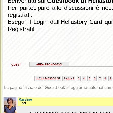
Benvenuto sul
Guestbook di Hellastor
Per partecipare alle discussioni è nec
registrati.
Esegui il Login dall'Hellastory Card qu
Registrati!
AREA PRONOSTICI
GUEST
ULTIMI MESSAGGI
Pagina 2
3
4
5
6
7
8
9
La pagina iniziale del Guestbook si aggiorna automaticam
Massimo
poi