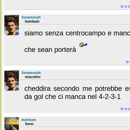
te si 
Xenomorph
bumbum
siamo senza centrocampo e mancan
che sean porterà
te
Xenomorph
massimo
cheddira secondo me potrebbe es
da gol che ci manca nel 4-2-3-1
te si 
bumbum
Xeno