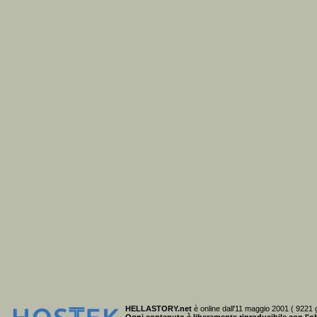
HELLASTORY.net
è online dall'11 maggio 2001 ( 9221 g
Ogni contenuto è liberamente riproducibile
con l'ob