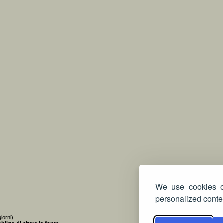
We use cookies on
personalized conten
iorni)
bligo di citare la fonte
.