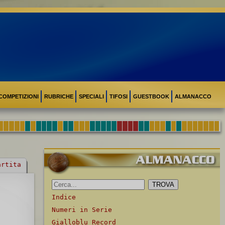
COMPETIZIONI
RUBRICHE
SPECIALI
TIFOSI
GUESTBOOK
ALMANACCO
artita
Indice
Numeri in Serie
Gialloblu Record