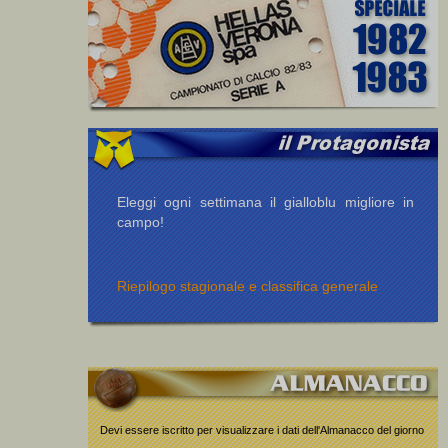
Eleggi ogni settimana il gialloblu migliore in
campo!
Riepilogo stagionale e classifica generale
Devi essere iscritto per visualizzare i dati dell'Almanacco del giorno