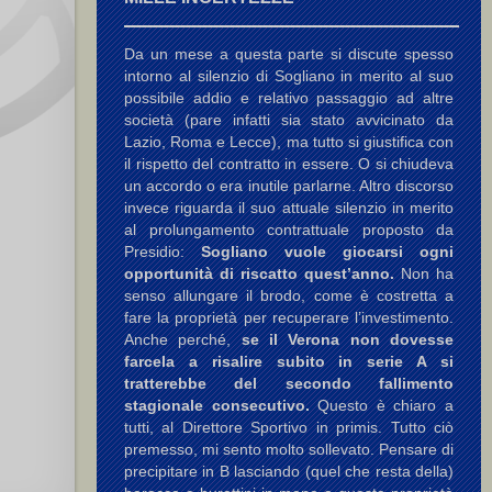
Da un mese a questa parte si discute spesso
intorno al silenzio di Sogliano in merito al suo
possibile addio e relativo passaggio ad altre
società (pare infatti sia stato avvicinato da
Lazio, Roma e Lecce), ma tutto si giustifica con
il rispetto del contratto in essere. O si chiudeva
un accordo o era inutile parlarne. Altro discorso
invece riguarda il suo attuale silenzio in merito
al prolungamento contrattuale proposto da
Presidio:
Sogliano vuole giocarsi ogni
opportunità di riscatto quest’anno.
Non ha
senso allungare il brodo, come è costretta a
fare la proprietà per recuperare l’investimento.
Anche perché,
se il Verona non dovesse
farcela a risalire subito in serie A si
tratterebbe del secondo fallimento
stagionale consecutivo.
Questo è chiaro a
tutti, al Direttore Sportivo in primis. Tutto ciò
premesso, mi sento molto sollevato. Pensare di
precipitare in B lasciando (quel che resta della)