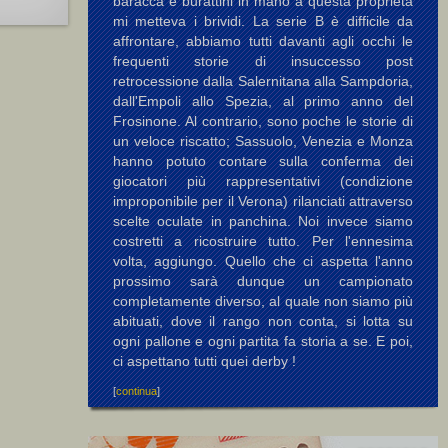
baracca e burattini in mano a questa proprietà
mi metteva i brividi. La serie B è difficile da
affrontare, abbiamo tutti davanti agli occhi le
frequenti storie di insuccesso post
retrocessione dalla Salernitana alla Sampdoria,
dall'Empoli allo Spezia, al primo anno del
Frosinone. Al contrario, sono poche le storie di
un veloce riscatto; Sassuolo, Venezia e Monza
hanno potuto contare sulla conferma dei
giocatori più rappresentativi (condizione
improponibile per il Verona) rilanciati attraverso
scelte oculate in panchina. Noi invece siamo
costretti a ricostruire tutto. Per l'ennesima
volta, aggiungo. Quello che ci aspetta l'anno
prossimo sarà dunque un campionato
completamente diverso, al quale non siamo più
abituati, dove il rango non conta, si lotta su
ogni pallone e ogni partita fa storia a se. E poi,
ci aspettano tutti quei derby !
[
continua
]