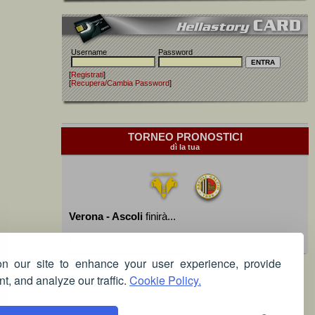
Username
Password
[
Registrati
]
[
Recupera/Cambia Password
]
TORNEO PRONOSTICI
dì la tua
Verona - Ascoli
finirà...
Devi essere iscritto per poter giocare!
 our site to enhance your user experience, provide
t, and analyze our traffic.
Cookie Policy.