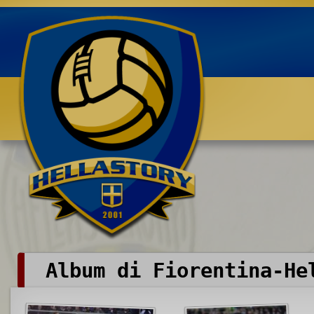
Benvenuti su HELLASTORY.net
Album di Fiorentina-He