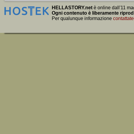
HELLASTORY.net
è online dall'11 ma
Ogni contenuto è liberamente riprod
Per qualunque informazione
contattate