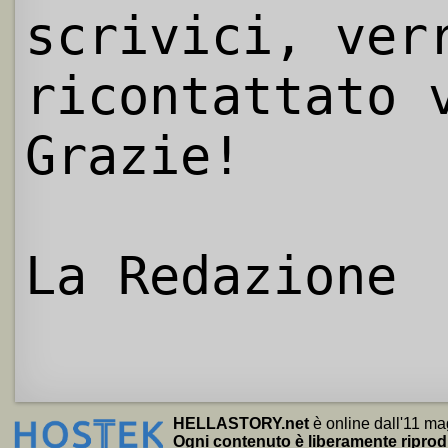
scrivici, ver
ricontattato 
Grazie!
La Redazione
HELLASTORY.net
è online dall'11 ma
Ogni contenuto è liberamente riprod