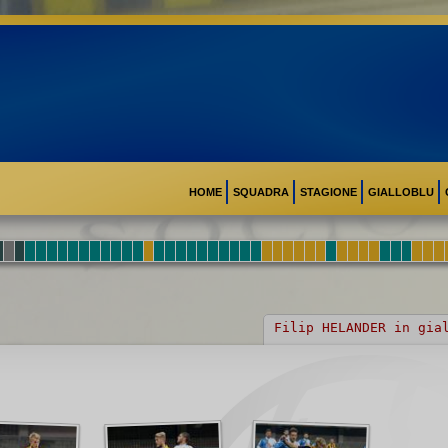
HOME
SQUADRA
STAGIONE
GIALLOBLU
Filip HELANDER in gia