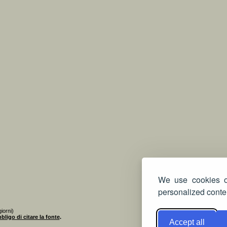
We use cookies on
personalized conten
iorni)
bligo di citare la fonte
.
Accept all