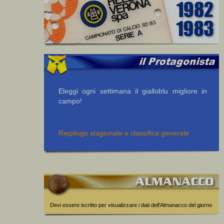
Eleggi ogni settimana il gialloblu migliore in
campo!
Riepilogo stagionale e classifica generale
Devi essere iscritto per visualizzare i dati dell'Almanacco del giorno