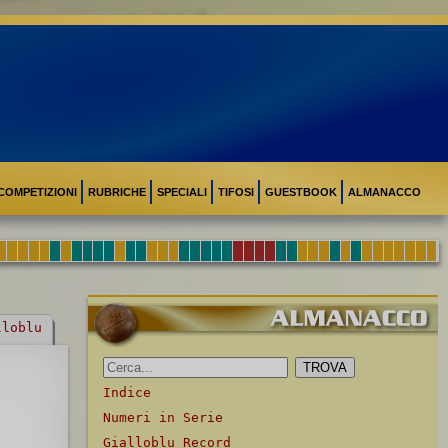
COMPETIZIONI
RUBRICHE
SPECIALI
TIFOSI
GUESTBOOK
ALMANACCO
lloblu
Indice
Numeri in Serie
Gialloblu Record