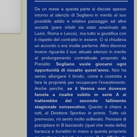
Da un mese a questa parte si discute spesso
intorno al silenzio di Sogliano in merito al suo
possibile addio e relativo passaggio ad altre
società (pare infatti sia stato avvicinato da
Lazio, Roma e Lecce), ma tutto si giustifica con
il rispetto del contratto in essere. O si chiudeva
un accordo o era inutile parlarne. Altro discorso
invece riguarda il suo attuale silenzio in merito
al prolungamento contrattuale proposto da
Presidio:
Sogliano vuole giocarsi ogni
opportunità di riscatto quest’anno.
Non ha
senso allungare il brodo, come è costretta a
fare la proprietà per recuperare l’investimento.
Anche perché,
se il Verona non dovesse
farcela a risalire subito in serie A si
tratterebbe del secondo fallimento
stagionale consecutivo.
Questo è chiaro a
tutti, al Direttore Sportivo in primis. Tutto ciò
premesso, mi sento molto sollevato. Pensare di
precipitare in B lasciando (quel che resta della)
baracca e burattini in mano a questa proprietà