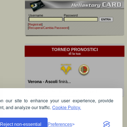
Username
Password
[
Registrati
]
[
Recupera/Cambia Password
]
TORNEO PRONOSTICI
dì la tua
Verona - Ascoli
finirà...
Devi essere iscritto per poter giocare!
 our site to enhance your user experience, provide
t, and analyze our traffic.
Cookie Policy.
Reject non-essential
Preferences