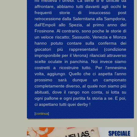
mi metteva i brividi. La serie B è difficile da
affrontare, abbiamo tutti davanti agli occhi le
frequenti storie di insuccesso post
retrocessione dalla Salernitana alla Sampdoria,
dall'Empoli allo Spezia, al primo anno del
Frosinone. Al contrario, sono poche le storie di
un veloce riscatto; Sassuolo, Venezia e Monza
hanno potuto contare sulla conferma dei
giocatori più rappresentativi (condizione
improponibile per il Verona) rilanciati attraverso
scelte oculate in panchina. Noi invece siamo
costretti a ricostruire tutto. Per l'ennesima
volta, aggiungo. Quello che ci aspetta l'anno
prossimo sarà dunque un campionato
completamente diverso, al quale non siamo più
abituati, dove il rango non conta, si lotta su
ogni pallone e ogni partita fa storia a se. E poi,
ci aspettano tutti quei derby !
[
continua
]