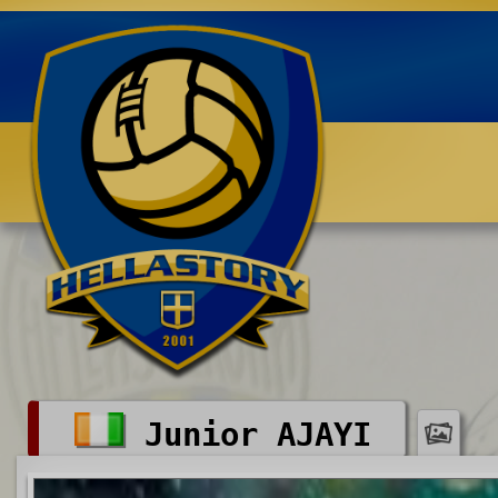
Benvenuti su HELLASTORY.net
Junior AJAYI