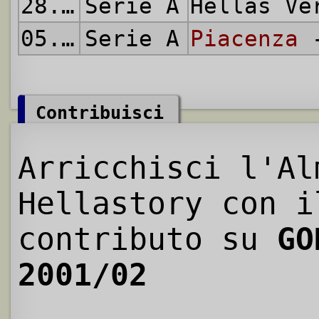
28.04.2002
Serie A
Hellas V
05.05.2002
Serie A
Piacenza
-
Contribuisci
Arricchisci l'Al
Hellastory con i
contributo su
GO
2001/02