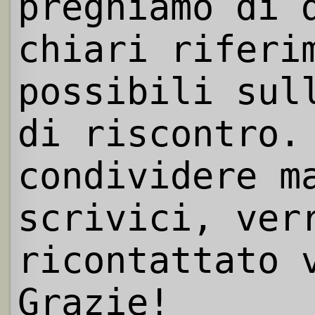
preghiamo di 
chiari riferi
possibili sul
di riscontro.
condividere m
scrivici, ver
ricontattato 
Grazie!