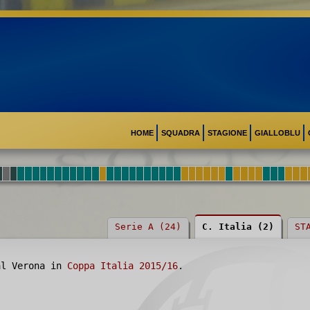
HOME
SQUADRA
STAGIONE
GIALLOBLU
Serie A (24)
C. Italia (2)
ST
al Verona in
Coppa Italia 2015/16
.