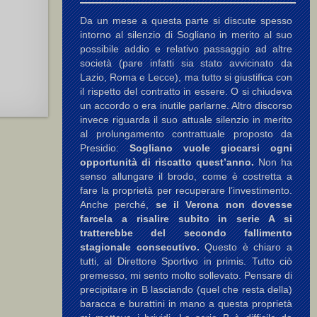
Da un mese a questa parte si discute spesso
intorno al silenzio di Sogliano in merito al suo
possibile addio e relativo passaggio ad altre
società (pare infatti sia stato avvicinato da
Lazio, Roma e Lecce), ma tutto si giustifica con
il rispetto del contratto in essere. O si chiudeva
un accordo o era inutile parlarne. Altro discorso
invece riguarda il suo attuale silenzio in merito
al prolungamento contrattuale proposto da
Presidio:
Sogliano vuole giocarsi ogni
opportunità di riscatto quest’anno.
Non ha
senso allungare il brodo, come è costretta a
fare la proprietà per recuperare l’investimento.
Anche perché,
se il Verona non dovesse
farcela a risalire subito in serie A si
tratterebbe del secondo fallimento
stagionale consecutivo.
Questo è chiaro a
tutti, al Direttore Sportivo in primis. Tutto ciò
premesso, mi sento molto sollevato. Pensare di
precipitare in B lasciando (quel che resta della)
baracca e burattini in mano a questa proprietà