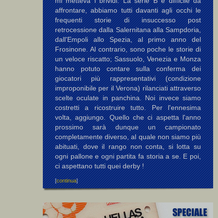
mi metteva i brividi. La serie B è difficile da
affrontare, abbiamo tutti davanti agli occhi le
frequenti storie di insuccesso post
retrocessione dalla Salernitana alla Sampdoria,
dall'Empoli allo Spezia, al primo anno del
Frosinone. Al contrario, sono poche le storie di
un veloce riscatto; Sassuolo, Venezia e Monza
hanno potuto contare sulla conferma dei
giocatori più rappresentativi (condizione
improponibile per il Verona) rilanciati attraverso
scelte oculate in panchina. Noi invece siamo
costretti a ricostruire tutto. Per l'ennesima
volta, aggiungo. Quello che ci aspetta l'anno
prossimo sarà dunque un campionato
completamente diverso, al quale non siamo più
abituati, dove il rango non conta, si lotta su
ogni pallone e ogni partita fa storia a se. E poi,
ci aspettano tutti quei derby !
[
continua
]