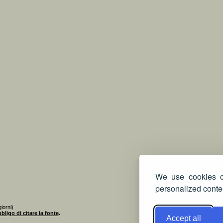
We use cookies on
personalized conten
iorni)
bligo di citare la fonte
.
Accept all