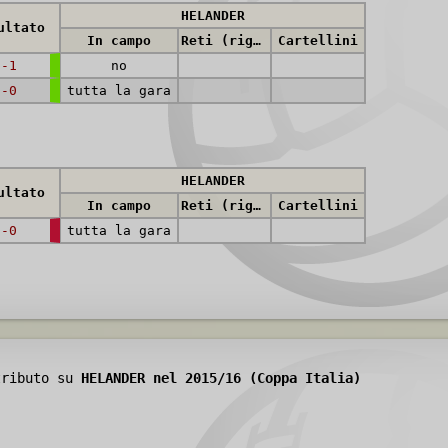
HELANDER
ultato
In campo
Reti (rig.)
Cartellini
3-1
no
1-0
tutta la gara
HELANDER
ultato
In campo
Reti (rig.)
Cartellini
3-0
tutta la gara
tributo su
HELANDER nel 2015/16 (Coppa Italia)