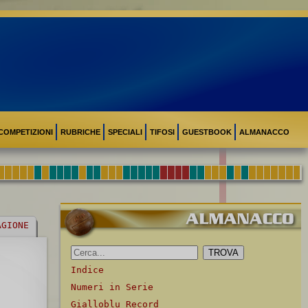
COMPETIZIONI
RUBRICHE
SPECIALI
TIFOSI
GUESTBOOK
ALMANACCO
AGIONE
Indice
Numeri in Serie
Gialloblu Record