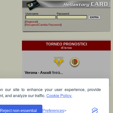
Username
Password
[
Registrati
]
[
Recupera/Cambia Password
]
TORNEO PRONOSTICI
dì la tua
Verona - Ascoli
finirà...
Devi essere iscritto per poter giocare!
 our site to enhance your user experience, provide
t, and analyze our traffic.
Cookie Policy.
Reject non-essential
Preferences