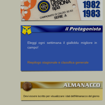
Eleggi ogni settimana il gialloblu migliore in
campo!
Riepilogo stagionale e classifica generale
Devi essere iscritto per visualizzare i dati dell'Almanacco del giorno