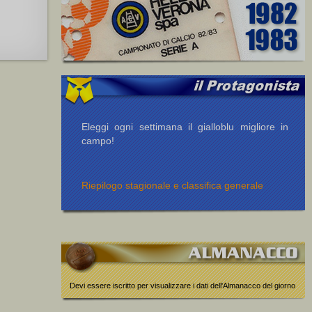
Eleggi ogni settimana il gialloblu migliore in
campo!
Riepilogo stagionale e classifica generale
Devi essere iscritto per visualizzare i dati dell'Almanacco del giorno