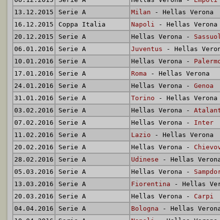
13.12.2015
Serie A
Milan
- Hellas Verona
16.12.2015
Coppa Italia
Napoli
- Hellas Verona
20.12.2015
Serie A
Hellas Verona -
Sassuo
06.01.2016
Serie A
Juventus
- Hellas Vero
10.01.2016
Serie A
Hellas Verona -
Palerm
17.01.2016
Serie A
Roma
- Hellas Verona
24.01.2016
Serie A
Hellas Verona -
Genoa
31.01.2016
Serie A
Torino
- Hellas Verona
03.02.2016
Serie A
Hellas Verona -
Atalan
07.02.2016
Serie A
Hellas Verona -
Inter
11.02.2016
Serie A
Lazio
- Hellas Verona
20.02.2016
Serie A
Hellas Verona -
Chievo
28.02.2016
Serie A
Udinese
- Hellas Veron
05.03.2016
Serie A
Hellas Verona -
Sampdo
13.03.2016
Serie A
Fiorentina
- Hellas Ve
20.03.2016
Serie A
Hellas Verona -
Carpi
04.04.2016
Serie A
Bologna
- Hellas Veron