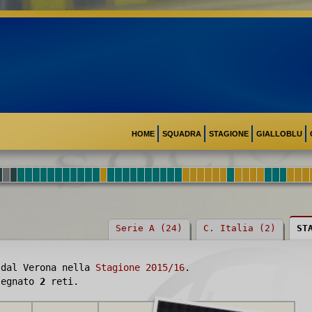
HOME
SQUADRA
STAGIONE
GIALLOBLU
Serie A (24)
C. Italia (2)
ST
 dal Verona nella
Stagione 2015/16
.
 segnato
2
reti.
HELANDER