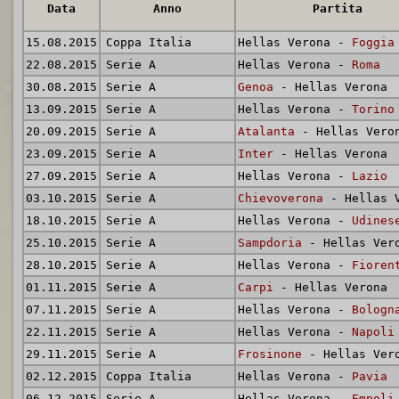
Data
Anno
Partita
15.08.2015
Coppa Italia
Hellas Verona -
Foggia
22.08.2015
Serie A
Hellas Verona -
Roma
30.08.2015
Serie A
Genoa
- Hellas Verona
13.09.2015
Serie A
Hellas Verona -
Torino
20.09.2015
Serie A
Atalanta
- Hellas Vero
23.09.2015
Serie A
Inter
- Hellas Verona
27.09.2015
Serie A
Hellas Verona -
Lazio
03.10.2015
Serie A
Chievoverona
- Hellas 
18.10.2015
Serie A
Hellas Verona -
Udines
25.10.2015
Serie A
Sampdoria
- Hellas Ver
28.10.2015
Serie A
Hellas Verona -
Fioren
01.11.2015
Serie A
Carpi
- Hellas Verona
07.11.2015
Serie A
Hellas Verona -
Bologn
22.11.2015
Serie A
Hellas Verona -
Napoli
29.11.2015
Serie A
Frosinone
- Hellas Ver
02.12.2015
Coppa Italia
Hellas Verona -
Pavia
06.12.2015
Serie A
Hellas Verona -
Empoli