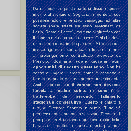
Da un mese a questa parte si discute spesso
intorno al silenzio di Sogliano in merito al suo
possibile addio e relativo passaggio ad altre
società (pare infatti sia stato avvicinato da
Lazio, Roma e Lecce), ma tutto si giustifica con
il rispetto del contratto in essere. O si chiudeva
un accordo o era inutile parlarne. Altro discorso
invece riguarda il suo attuale silenzio in merito
al prolungamento contrattuale proposto da
Presidio:
Sogliano vuole giocarsi ogni
opportunità di riscatto quest’anno.
Non ha
senso allungare il brodo, come è costretta a
fare la proprietà per recuperare l’investimento.
Anche perché,
se il Verona non dovesse
farcela a risalire subito in serie A si
tratterebbe del secondo fallimento
stagionale consecutivo.
Questo è chiaro a
tutti, al Direttore Sportivo in primis. Tutto ciò
premesso, mi sento molto sollevato. Pensare di
precipitare in B lasciando (quel che resta della)
baracca e burattini in mano a questa proprietà