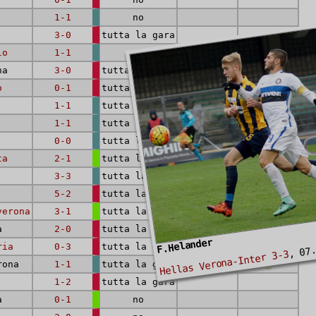
1-1
no
3-0
tutta la gara
lo
1-1
no
na
3-0
tutta la gara
o
0-1
tutta la gara
1-1
tutta la gara
1-1
tutta la gara
0-0
tutta la gara
ta
2-1
tutta la gara
3-3
tutta la gara
1
5-2
tutta la gara
verona
3-1
tutta la gara
a
2-0
tutta la gara
F.Helander
, 07
ria
0-3
tutta la gara
Hellas Verona-Inter 3-3
rona
1-1
tutta la gara
1-2
tutta la gara
a
0-1
no