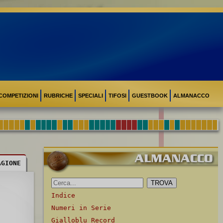
COMPETIZIONI
RUBRICHE
SPECIALI
TIFOSI
GUESTBOOK
ALMANACCO
AGIONE
Indice
Numeri in Serie
Gialloblu Record