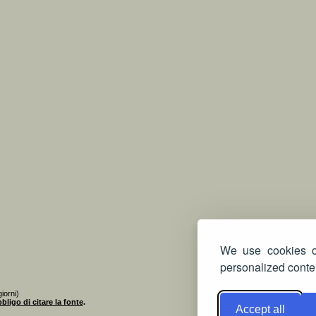
We use cookies on
personalized conten
iorni)
bligo di citare la fonte
.
Accept all