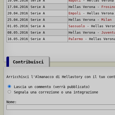
10.04.2016
Serie A
Napoli
- Hellas Verona
17.04.2016
Serie A
Hellas Verona -
Frosin
20.04.2016
Serie A
Empoli
- Hellas Verona
25.04.2016
Serie A
Hellas Verona -
Milan
01.05.2016
Serie A
Sassuolo
- Hellas Vero
08.05.2016
Serie A
Hellas Verona -
Juvent
16.05.2016
Serie A
Palermo
- Hellas Veron
Contribuisci
Arricchisci l'Almanacco di Hellastory con il tuo con
Lascia un commento (verrà pubblicato)
Segnala una correzione o una integrazione
Nome: