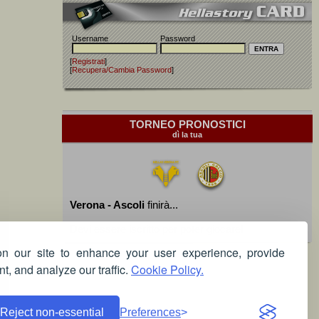
Username
Password
[
Registrati
]
[
Recupera/Cambia Password
]
TORNEO PRONOSTICI
dì la tua
Verona - Ascoli
finirà...
Devi essere iscritto per poter giocare!
 our site to enhance your user experience, provide
t, and analyze our traffic.
Cookie Policy.
Reject non-essential
Preferences