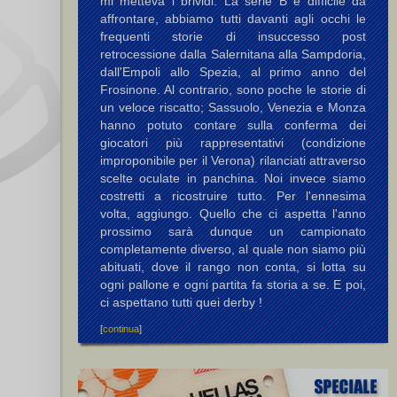
mi metteva i brividi. La serie B è difficile da
affrontare, abbiamo tutti davanti agli occhi le
frequenti storie di insuccesso post
retrocessione dalla Salernitana alla Sampdoria,
dall'Empoli allo Spezia, al primo anno del
Frosinone. Al contrario, sono poche le storie di
un veloce riscatto; Sassuolo, Venezia e Monza
hanno potuto contare sulla conferma dei
giocatori più rappresentativi (condizione
improponibile per il Verona) rilanciati attraverso
scelte oculate in panchina. Noi invece siamo
costretti a ricostruire tutto. Per l'ennesima
volta, aggiungo. Quello che ci aspetta l'anno
prossimo sarà dunque un campionato
completamente diverso, al quale non siamo più
abituati, dove il rango non conta, si lotta su
ogni pallone e ogni partita fa storia a se. E poi,
ci aspettano tutti quei derby !
[
continua
]