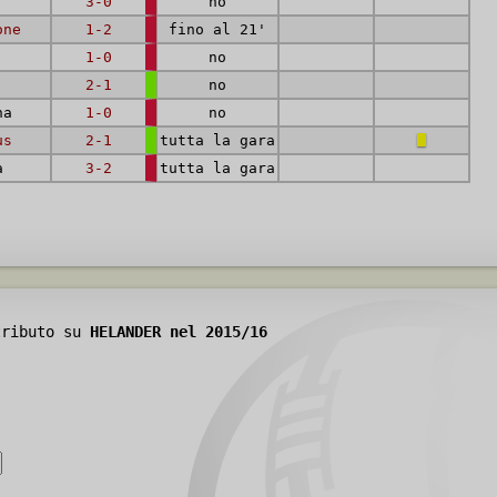
3-0
no
one
1-2
fino al 21'
1-0
no
2-1
no
na
1-0
no
us
2-1
tutta la gara
a
3-2
tutta la gara
tributo su
HELANDER nel 2015/16