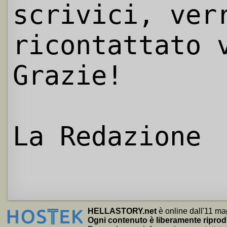
scrivici, ver
ricontattato 
Grazie!
La Redazione
HELLASTORY.net
è online dall'11 ma
Ogni contenuto è liberamente riprod