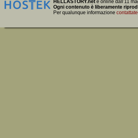
HELLASTORY.net
è online dall'11 ma
Ogni contenuto è liberamente riprod
Per qualunque informazione
contattate