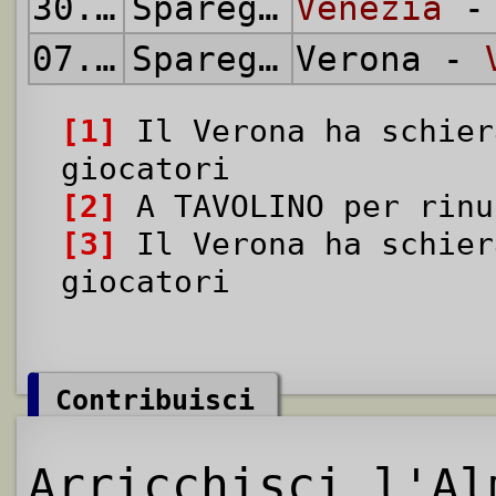
30.04.1944
Spareggio Promozione
Venezia
- 
07.05.1944
Spareggio Promozione
Verona -
[1]
Il Verona ha schier
giocatori
[2]
A TAVOLINO per rinu
[3]
Il Verona ha schier
giocatori
Contribuisci
Arricchisci l'Al