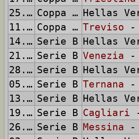
25.08.2002
Coppa Italia
Hellas V
11.09.2002
Coppa Italia
Treviso
- 
14.09.2002
Serie B
Hellas V
21.09.2002
Serie B
Venezia
- 
28.09.2002
Serie B
Hellas V
05.10.2002
Serie B
Ternana
- 
13.10.2002
Serie B
Hellas V
19.10.2002
Serie B
Cagliari
-
26.10.2002
Serie B
Messina
- 