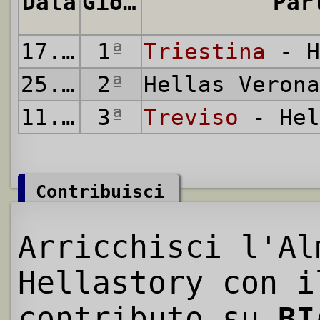
Data
Giornata
Par
17.08.2002
1
ª
Triestina
- H
25.08.2002
2
ª
Hellas Veron
11.09.2002
3
ª
Treviso
- Hel
Contribuisci
Arricchisci l'Al
Hellastory con i
contributo su
BI