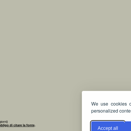
We use cookies on
personalized conten
iorni)
bligo di citare la fonte
.
Accept all