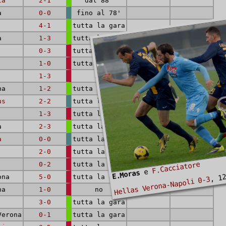
ta
2-1
dal 88'
a
0-0
fino al 78'
4-1
tutta la gara
a
1-3
tutta la gara
0-3
tutta la gara
1-0
tutta la gara
1-3
no
na
1-2
tutta la gara
us
2-2
tutta la gara
1-3
tutta la gara
a
2-3
tutta la gara
a
0-0
tutta la gara
2-0
tutta la gara
F.Cacciatore
0-2
tutta la gara
e
, 12
E.Moras
ona
5-0
tutta la gara
Hellas Verona-Napoli 0-3
na
1-0
no
3-0
tutta la gara
Verona
0-1
tutta la gara