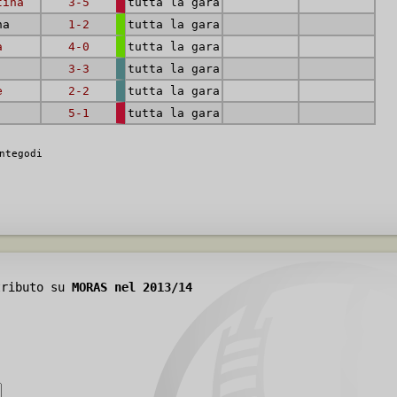
tina
3-5
tutta la gara
na
1-2
tutta la gara
a
4-0
tutta la gara
3-3
tutta la gara
e
2-2
tutta la gara
5-1
tutta la gara
ntegodi
tributo su
MORAS nel 2013/14