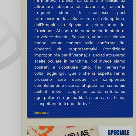
mi metteva i brividi. La serie B è difficile da
affrontare, abbiamo tutti davanti agli occhi le
frequenti storie di insuccesso post
retrocessione dalla Salernitana alla Sampdoria,
dall'Empoli allo Spezia, al primo anno del
Frosinone. Al contrario, sono poche le storie di
un veloce riscatto; Sassuolo, Venezia e Monza
hanno potuto contare sulla conferma dei
giocatori più rappresentativi (condizione
improponibile per il Verona) rilanciati attraverso
scelte oculate in panchina. Noi invece siamo
costretti a ricostruire tutto. Per l'ennesima
volta, aggiungo. Quello che ci aspetta l'anno
prossimo sarà dunque un campionato
completamente diverso, al quale non siamo più
abituati, dove il rango non conta, si lotta su
ogni pallone e ogni partita fa storia a se. E poi,
ci aspettano tutti quei derby !
[
continua
]