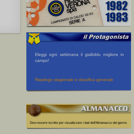
Eleggi ogni settimana il gialloblu migliore in
campo!
Riepilogo stagionale e classifica generale
Devi essere iscritto per visualizzare i dati dell'Almanacco del giorno