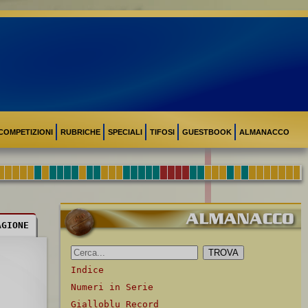
COMPETIZIONI
RUBRICHE
SPECIALI
TIFOSI
GUESTBOOK
ALMANACCO
AGIONE
Indice
Numeri in Serie
Gialloblu Record