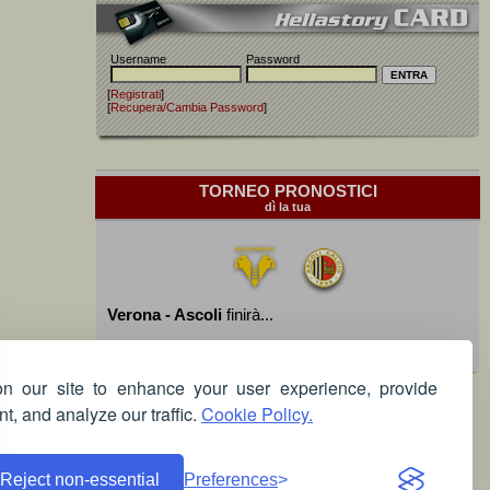
Username
Password
[
Registrati
]
[
Recupera/Cambia Password
]
TORNEO PRONOSTICI
dì la tua
Verona - Ascoli
finirà...
Devi essere iscritto per poter giocare!
 our site to enhance your user experience, provide
t, and analyze our traffic.
Cookie Policy.
Reject non-essential
Preferences