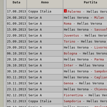
Data
Anno
Partita
17.08.2013
Coppa Italia
1
Palermo
- Hellas Ver
24.08.2013
Serie A
Hellas Verona -
Milan
01.09.2013
Serie A
Roma
- Hellas Verona
15.09.2013
Serie A
Hellas Verona -
Sassuo
22.09.2013
Serie A
Juventus
- Hellas Vero
25.09.2013
Serie A
Torino
- Hellas Verona
29.09.2013
Serie A
Hellas Verona -
Livorn
06.10.2013
Serie A
Bologna
- Hellas Veron
20.10.2013
Serie A
Hellas Verona -
Parma
26.10.2013
Serie A
Inter
- Hellas Verona
30.10.2013
Serie A
Hellas Verona -
Sampdo
03.11.2013
Serie A
Hellas Verona -
Caglia
10.11.2013
Serie A
Genoa
- Hellas Verona
23.11.2013
Serie A
Hellas Verona -
Chievo
02.12.2013
Serie A
Fiorentina
- Hellas Ve
05.12.2013
Coppa Italia
Sampdoria
- Hellas Ver