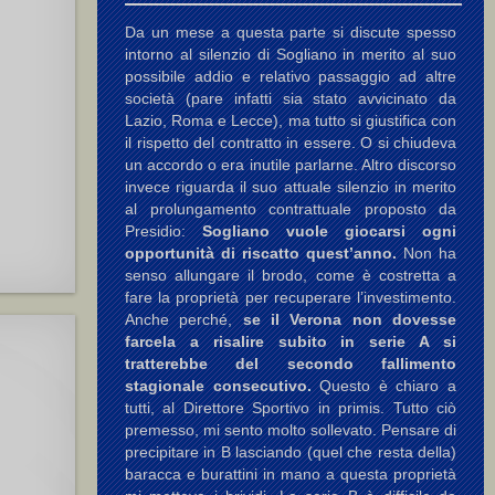
Da un mese a questa parte si discute spesso
intorno al silenzio di Sogliano in merito al suo
possibile addio e relativo passaggio ad altre
società (pare infatti sia stato avvicinato da
Lazio, Roma e Lecce), ma tutto si giustifica con
il rispetto del contratto in essere. O si chiudeva
un accordo o era inutile parlarne. Altro discorso
invece riguarda il suo attuale silenzio in merito
al prolungamento contrattuale proposto da
Presidio:
Sogliano vuole giocarsi ogni
opportunità di riscatto quest’anno.
Non ha
senso allungare il brodo, come è costretta a
fare la proprietà per recuperare l’investimento.
Anche perché,
se il Verona non dovesse
farcela a risalire subito in serie A si
tratterebbe del secondo fallimento
stagionale consecutivo.
Questo è chiaro a
tutti, al Direttore Sportivo in primis. Tutto ciò
premesso, mi sento molto sollevato. Pensare di
precipitare in B lasciando (quel che resta della)
baracca e burattini in mano a questa proprietà