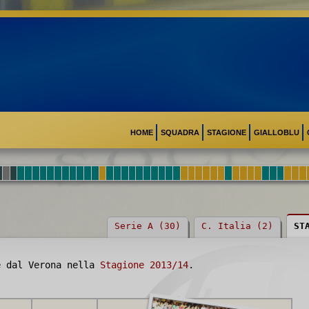
HOME
SQUADRA
STAGIONE
GIALLOBLU
Serie A (30)
C. Italia (2)
ST
e dal Verona nella
Stagione 2013/14
.
MORAS