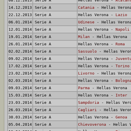
08.12.2013
Serie A
Hellas Verona -
Atalan
14.12.2013
Serie A
Catania
- Hellas Veron
22.12.2013
Serie A
Hellas Verona -
Lazio
06.01.2014
Serie A
Udinese
- Hellas Veron
12.01.2014
Serie A
Hellas Verona -
Napoli
19.01.2014
Serie A
Milan
- Hellas Verona
26.01.2014
Serie A
Hellas Verona -
Roma
02.02.2014
Serie A
Sassuolo
- Hellas Vero
09.02.2014
Serie A
Hellas Verona -
Juvent
17.02.2014
Serie A
Hellas Verona -
Torino
23.02.2014
Serie A
Livorno
- Hellas Veron
02.03.2014
Serie A
Hellas Verona -
Bologn
09.03.2014
Serie A
Parma
- Hellas Verona
15.03.2014
Serie A
Hellas Verona -
Inter
23.03.2014
Serie A
Sampdoria
- Hellas Ver
26.03.2014
Serie A
Cagliari
- Hellas Vero
30.03.2014
Serie A
Hellas Verona -
Genoa
05.04.2014
Serie A
Chievoverona
- Hellas 