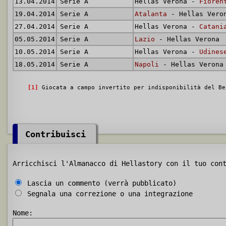
13.04.2014
Serie A
Hellas Verona -
Fioren
19.04.2014
Serie A
Atalanta
- Hellas Vero
27.04.2014
Serie A
Hellas Verona -
Catani
05.05.2014
Serie A
Lazio
- Hellas Verona
10.05.2014
Serie A
Hellas Verona -
Udines
18.05.2014
Serie A
Napoli
- Hellas Verona
[1]
Giocata a campo invertito per indisponibilità del Be
Contribuisci
Arricchisci l'Almanacco di Hellastory con il tuo con
Lascia un commento (verrà pubblicato)
Segnala una correzione o una integrazione
Nome: