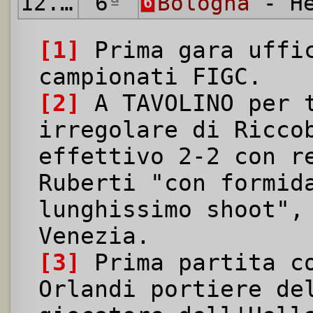
12.03.1911
6
ª
Bologna
- He
6
[1]
Prima gara uffi
campionati FIGC.
[2]
A TAVOLINO per t
irregolare di Ricco
effettivo 2-2 con r
Ruberti "con formid
lunghissimo shoot",
Venezia.
[3]
Prima partita co
Orlandi portiere de