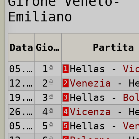
Girone Veneto-
Emiliano
Data
Giornata
Partita
05.02.1911
1
ª
Hellas -
Vi
1
12.02.1911
2
ª
Venezia
- He
2
19.02.1911
3
ª
Hellas -
Bo
3
26.02.1911
4
ª
Vicenza
- He
4
05.03.1911
5
ª
Hellas -
Ve
5