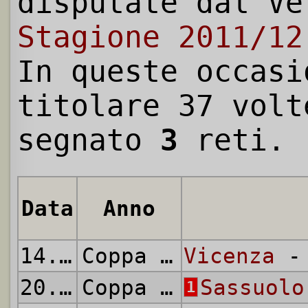
disputate dal Ve
Stagione 2011/12
In queste occasi
titolare 37 volt
segnato
3
reti.
Data
Anno
14.08.2011
Coppa Italia
Vicenza
- 
20.08.2011
Coppa Italia
Sassuolo
1