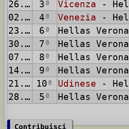
26.10.1919
3
ª
Vicenza
- Hel
02.11.1919
4
ª
Venezia
- Hel
23.11.1919
6
ª
Hellas Veron
30.11.1919
7
ª
Hellas Veron
07.12.1919
8
ª
Hellas Veron
14.12.1919
9
ª
Hellas Veron
21.12.1919
10
ª
Udinese
- Hel
28.12.1919
5
ª
Hellas Veron
Contribuisci