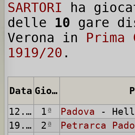
SARTORI
ha gioca
delle
10
gare di
Verona in
Prima 
1919/20
.
Data
Giornata
P
12.10.1919
1
ª
Padova
- Hell
19.10.1919
2
ª
Petrarca Pado