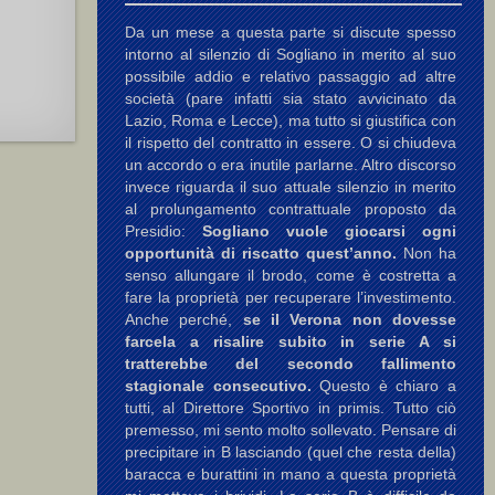
Da un mese a questa parte si discute spesso
intorno al silenzio di Sogliano in merito al suo
possibile addio e relativo passaggio ad altre
società (pare infatti sia stato avvicinato da
Lazio, Roma e Lecce), ma tutto si giustifica con
il rispetto del contratto in essere. O si chiudeva
un accordo o era inutile parlarne. Altro discorso
invece riguarda il suo attuale silenzio in merito
al prolungamento contrattuale proposto da
Presidio:
Sogliano vuole giocarsi ogni
opportunità di riscatto quest’anno.
Non ha
senso allungare il brodo, come è costretta a
fare la proprietà per recuperare l’investimento.
Anche perché,
se il Verona non dovesse
farcela a risalire subito in serie A si
tratterebbe del secondo fallimento
stagionale consecutivo.
Questo è chiaro a
tutti, al Direttore Sportivo in primis. Tutto ciò
premesso, mi sento molto sollevato. Pensare di
precipitare in B lasciando (quel che resta della)
baracca e burattini in mano a questa proprietà