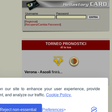
Username
Password
[
Registrati
]
[
Recupera/Cambia Password
]
TORNEO PRONOSTICI
dì la tua
Verona - Ascoli
finirà...
Devi essere iscritto per poter giocare!
 our site to enhance your user experience, provide
t, and analyze our traffic.
Cookie Policy.
Reject non-essential
Preferences