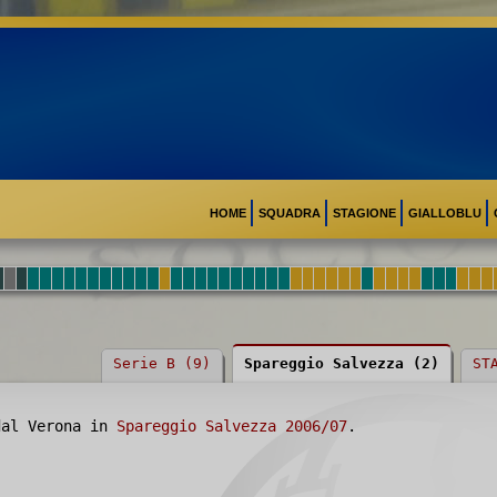
HOME
SQUADRA
STAGIONE
GIALLOBLU
Serie B (9)
Spareggio Salvezza (2)
ST
dal Verona in
Spareggio Salvezza 2006/07
.