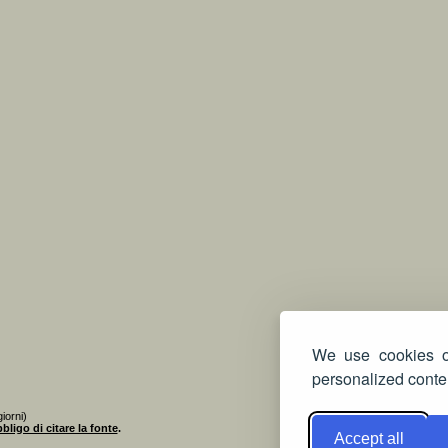
We use cookies on
personalized conten
iorni)
bligo di citare la fonte
.
Accept all