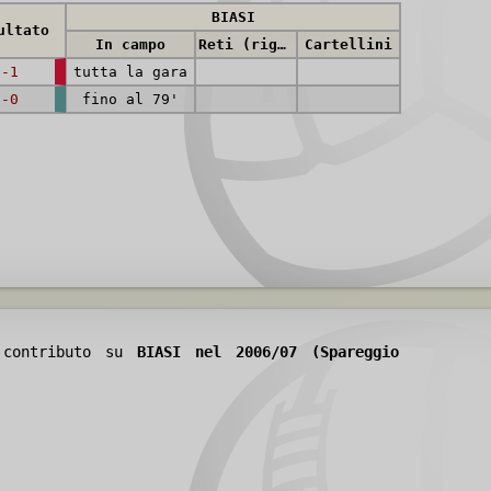
BIASI
ultato
In campo
Reti (rig.)
Cartellini
2-1
tutta la gara
0-0
fino al 79'
o contributo su
BIASI nel 2006/07 (Spareggio