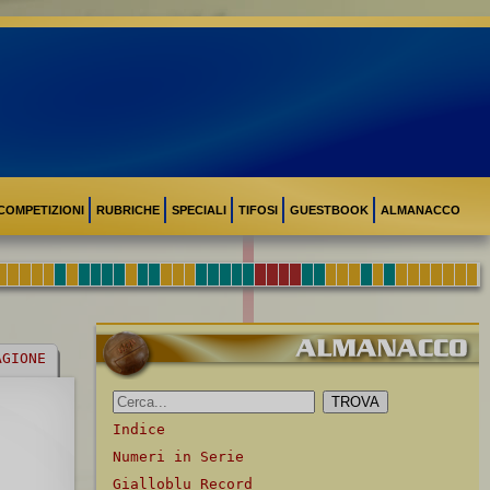
COMPETIZIONI
RUBRICHE
SPECIALI
TIFOSI
GUESTBOOK
ALMANACCO
AGIONE
Indice
Numeri in Serie
Gialloblu Record