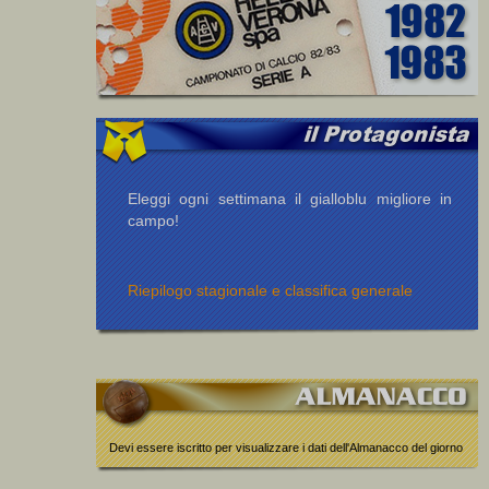
Eleggi ogni settimana il gialloblu migliore in
campo!
Riepilogo stagionale e classifica generale
Devi essere iscritto per visualizzare i dati dell'Almanacco del giorno