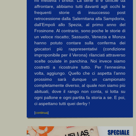
mi metteva i brividi. La serie B è difficile da
affrontare, abbiamo tutti davanti agli occhi le
frequenti storie di insuccesso post
retrocessione dalla Salernitana alla Sampdoria,
dall'Empoli allo Spezia, al primo anno del
Frosinone. Al contrario, sono poche le storie di
un veloce riscatto; Sassuolo, Venezia e Monza
hanno potuto contare sulla conferma dei
giocatori più rappresentativi (condizione
improponibile per il Verona) rilanciati attraverso
scelte oculate in panchina. Noi invece siamo
costretti a ricostruire tutto. Per l'ennesima
volta, aggiungo. Quello che ci aspetta l'anno
prossimo sarà dunque un campionato
completamente diverso, al quale non siamo più
abituati, dove il rango non conta, si lotta su
ogni pallone e ogni partita fa storia a se. E poi,
ci aspettano tutti quei derby !
[
continua
]