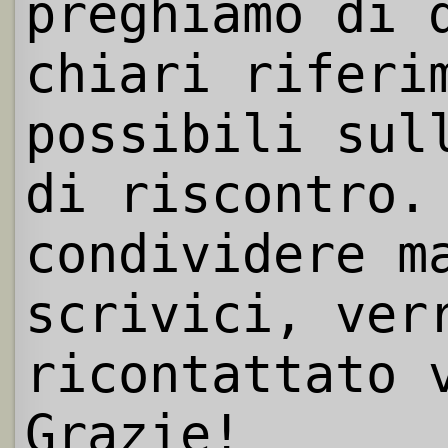
preghiamo di 
chiari riferi
possibili sul
di riscontro.
condividere m
scrivici, ver
ricontattato 
Grazie!