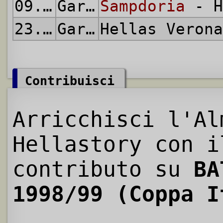
09.09.1998
Gara di Andata
Sampdoria
- H
23.09.1998
Gara di Ritorno
Hellas Veron
Contribuisci
Arricchisci l'Al
Hellastory con i
contributo su
BA
1998/99 (Coppa I