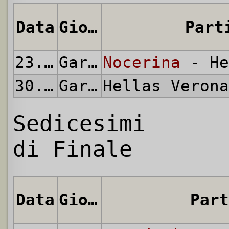
Data
Giornata
Part
23.08.1998
Gara di Andata
Nocerina
- He
30.08.1998
Gara di Ritorno
Hellas Veron
Sedicesimi
di Finale
Data
Giornata
Part