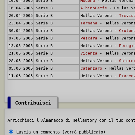
10.04.2005
Serie B
Modena
- Hellas Verona
16.04.2005
Serie B
AlbinoLeffe
- Hellas V
20.04.2005
Serie B
Hellas Verona -
Trevis
23.04.2005
Serie B
Ternana
- Hellas Veron
30.04.2005
Serie B
Hellas Verona -
Croton
07.05.2005
Serie B
Pescara
- Hellas Veron
13.05.2005
Serie B
Hellas Verona -
Perugi
21.05.2005
Serie B
Vicenza
- Hellas Veron
28.05.2005
Serie B
Hellas Verona -
Salern
05.06.2005
Serie B
Catanzaro
- Hellas Ver
11.06.2005
Serie B
Hellas Verona -
Piacen
Contribuisci
Arricchisci l'Almanacco di Hellastory con il tuo con
Lascia un commento (verrà pubblicato)