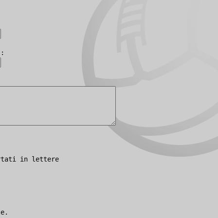
):
rtati in lettere
le.