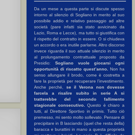
Da un mese a questa parte si discute spesso
intorno al silenzio di Sogliano in merito al suo
possibile addio e relativo passaggio ad altre
società (pare infatti sia stato avvicinato da
Lazio, Roma e Lecce), ma tutto si giustifica con
il rispetto del contratto in essere. O si chiudeva
un accordo o era inutile parlarne. Altro discorso
invece riguarda il suo attuale silenzio in merito
al prolungamento contrattuale proposto da
Presidio:
Sogliano vuole giocarsi ogni
opportunità di riscatto quest’anno.
Non ha
senso allungare il brodo, come è costretta a
fare la proprietà per recuperare l’investimento.
Anche perché,
se il Verona non dovesse
farcela a risalire subito in serie A si
tratterebbe del secondo fallimento
stagionale consecutivo.
Questo è chiaro a
tutti, al Direttore Sportivo in primis. Tutto ciò
premesso, mi sento molto sollevato. Pensare di
precipitare in B lasciando (quel che resta della)
baracca e burattini in mano a questa proprietà