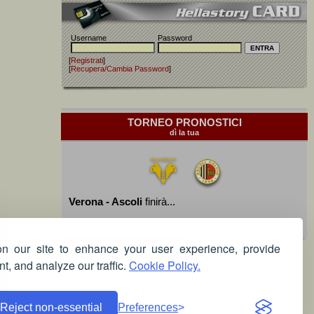
Username
Password
[
Registrati
]
[
Recupera/Cambia Password
]
TORNEO PRONOSTICI
dì la tua
Verona - Ascoli
finirà...
Devi essere iscritto per poter giocare!
 our site to enhance your user experience, provide
t, and analyze our traffic.
Cookie Policy.
Reject non-essential
Preferences