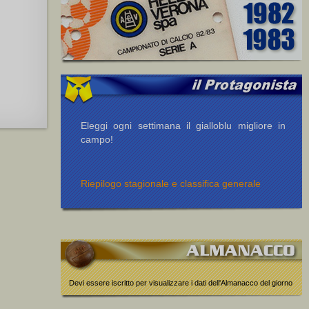
Eleggi ogni settimana il gialloblu migliore in
campo!
Riepilogo stagionale e classifica generale
Devi essere iscritto per visualizzare i dati dell'Almanacco del giorno