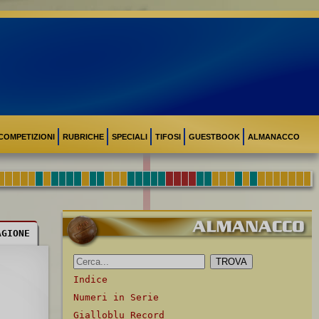
COMPETIZIONI
RUBRICHE
SPECIALI
TIFOSI
GUESTBOOK
ALMANACCO
AGIONE
Indice
Numeri in Serie
Gialloblu Record