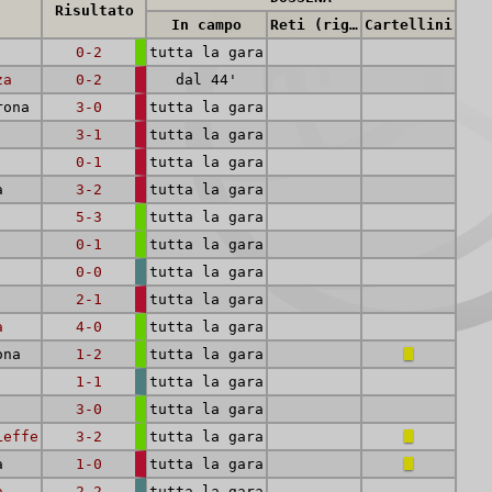
Risultato
In campo
Reti (rig.)
Cartellini
0-2
tutta la gara
za
0-2
dal 44'
rona
3-0
tutta la gara
3-1
tutta la gara
0-1
tutta la gara
a
3-2
tutta la gara
5-3
tutta la gara
0-1
tutta la gara
0-0
tutta la gara
2-1
tutta la gara
a
4-0
tutta la gara
ona
1-2
tutta la gara
1-1
tutta la gara
3-0
tutta la gara
Leffe
3-2
tutta la gara
a
1-0
tutta la gara
a
2-2
tutta la gara