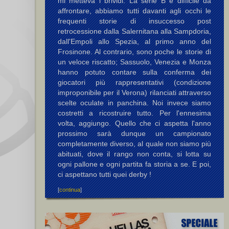
mi metteva i brividi. La serie B è difficile da
affrontare, abbiamo tutti davanti agli occhi le
frequenti storie di insuccesso post
retrocessione dalla Salernitana alla Sampdoria,
dall'Empoli allo Spezia, al primo anno del
Frosinone. Al contrario, sono poche le storie di
un veloce riscatto; Sassuolo, Venezia e Monza
hanno potuto contare sulla conferma dei
giocatori più rappresentativi (condizione
improponibile per il Verona) rilanciati attraverso
scelte oculate in panchina. Noi invece siamo
costretti a ricostruire tutto. Per l'ennesima
volta, aggiungo. Quello che ci aspetta l'anno
prossimo sarà dunque un campionato
completamente diverso, al quale non siamo più
abituati, dove il rango non conta, si lotta su
ogni pallone e ogni partita fa storia a se. E poi,
ci aspettano tutti quei derby !
[
continua
]