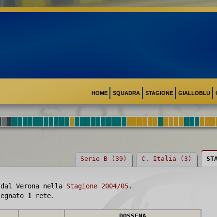
HOME
SQUADRA
STAGIONE
GIALLOBLU
Serie B (39)
C. Italia (3)
ST
 dal Verona nella
Stagione 2004/05
.
 segnato
1
rete.
DOSSENA