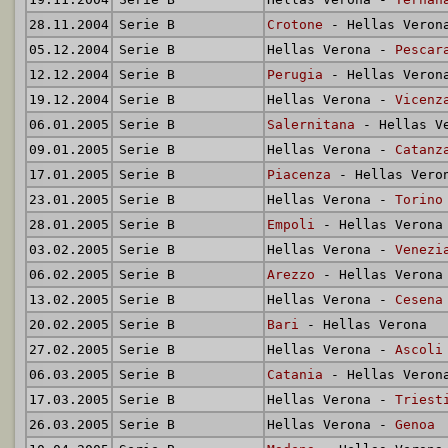
28.11.2004
Serie B
Crotone
- Hellas Veron
05.12.2004
Serie B
Hellas Verona -
Pescar
12.12.2004
Serie B
Perugia
- Hellas Veron
19.12.2004
Serie B
Hellas Verona -
Vicenz
06.01.2005
Serie B
Salernitana
- Hellas V
09.01.2005
Serie B
Hellas Verona -
Catanz
17.01.2005
Serie B
Piacenza
- Hellas Vero
23.01.2005
Serie B
Hellas Verona -
Torino
28.01.2005
Serie B
Empoli
- Hellas Verona
03.02.2005
Serie B
Hellas Verona -
Venezi
06.02.2005
Serie B
Arezzo
- Hellas Verona
13.02.2005
Serie B
Hellas Verona -
Cesena
20.02.2005
Serie B
Bari
- Hellas Verona
27.02.2005
Serie B
Hellas Verona -
Ascoli
06.03.2005
Serie B
Catania
- Hellas Veron
17.03.2005
Serie B
Hellas Verona -
Triest
26.03.2005
Serie B
Hellas Verona -
Genoa