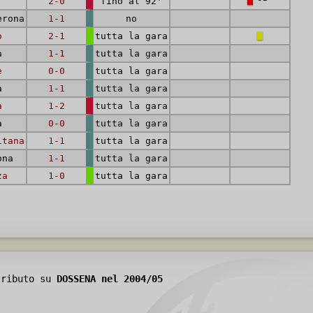
2-0
fino al 92'
erona
1-1
no
o
2-1
tutta la gara
a
1-1
tutta la gara
e
0-0
tutta la gara
a
1-1
tutta la gara
a
1-2
tutta la gara
a
0-0
tutta la gara
itana
1-1
tutta la gara
ona
1-1
tutta la gara
za
1-0
tutta la gara
tributo su
DOSSENA nel 2004/05