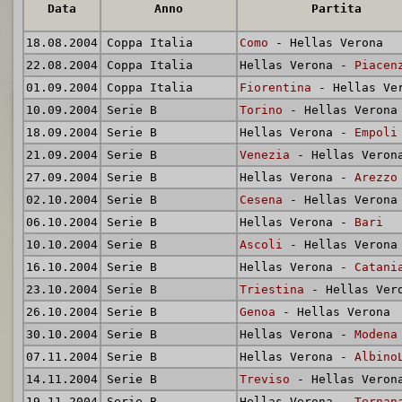
Data
Anno
Partita
18.08.2004
Coppa Italia
Como
- Hellas Verona
22.08.2004
Coppa Italia
Hellas Verona -
Piacen
01.09.2004
Coppa Italia
Fiorentina
- Hellas Ve
10.09.2004
Serie B
Torino
- Hellas Verona
18.09.2004
Serie B
Hellas Verona -
Empoli
21.09.2004
Serie B
Venezia
- Hellas Veron
27.09.2004
Serie B
Hellas Verona -
Arezzo
02.10.2004
Serie B
Cesena
- Hellas Verona
06.10.2004
Serie B
Hellas Verona -
Bari
10.10.2004
Serie B
Ascoli
- Hellas Verona
16.10.2004
Serie B
Hellas Verona -
Catani
23.10.2004
Serie B
Triestina
- Hellas Ver
26.10.2004
Serie B
Genoa
- Hellas Verona
30.10.2004
Serie B
Hellas Verona -
Modena
07.11.2004
Serie B
Hellas Verona -
Albino
14.11.2004
Serie B
Treviso
- Hellas Veron
19.11.2004
Serie B
Hellas Verona -
Ternan