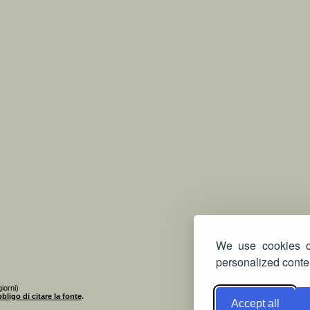
We use cookies on
personalized conten
iorni)
bligo di citare la fonte
.
Accept all