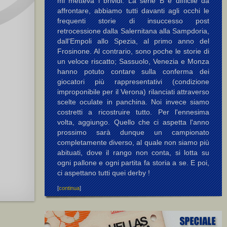
mi metteva i brividi. La serie B è difficile da
affrontare, abbiamo tutti davanti agli occhi le
frequenti storie di insuccesso post
retrocessione dalla Salernitana alla Sampdoria,
dall'Empoli allo Spezia, al primo anno del
Frosinone. Al contrario, sono poche le storie di
un veloce riscatto; Sassuolo, Venezia e Monza
hanno potuto contare sulla conferma dei
giocatori più rappresentativi (condizione
improponibile per il Verona) rilanciati attraverso
scelte oculate in panchina. Noi invece siamo
costretti a ricostruire tutto. Per l'ennesima
volta, aggiungo. Quello che ci aspetta l'anno
prossimo sarà dunque un campionato
completamente diverso, al quale non siamo più
abituati, dove il rango non conta, si lotta su
ogni pallone e ogni partita fa storia a se. E poi,
ci aspettano tutti quei derby !
[
continua
]