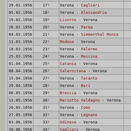
29.01.1956
17
ª
Verona -
Cagliari
05.02.1956
18
ª
Verona -
Alessandria
19.02.1956
19
ª
Livorno
- Verona
26.02.1956
20
ª
Verona -
Parma
04.03.1956
21
ª
Verona -
Simmenthal Monza
11.03.1956
22
ª
Modena
- Verona
18.03.1956
23
ª
Verona -
Palermo
25.03.1956
24
ª
Verona -
Messina
01.04.1956
25
ª
Catania
- Verona
08.04.1956
26
ª
Salernitana
- Verona
15.04.1956
27
ª
Verona -
Taranto
29.04.1956
28
ª
Verona -
Bari
06.05.1956
29
ª
Brescia
- Verona
13.05.1956
30
ª
Marzotto Valdagno
- Verona
20.05.1956
31
ª
Verona -
Como
27.05.1956
32
ª
Verona -
Legnano
03.06.1956
33
ª
Udinese
- Verona
10.06.1956
34
ª
Cagliari
- Verona