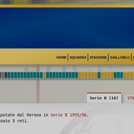
HOME
SQUADRA
STAGIONE
GIALLOBLU
Serie B (16)
ST
putate dal Verona in
Serie B 1955/56
.
egnato
3
reti.