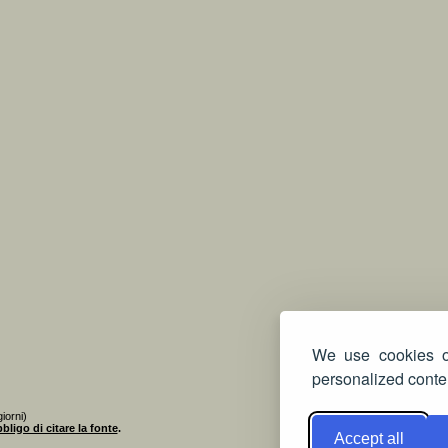
We use cookies on
personalized conten
iorni)
bligo di citare la fonte
.
Accept all