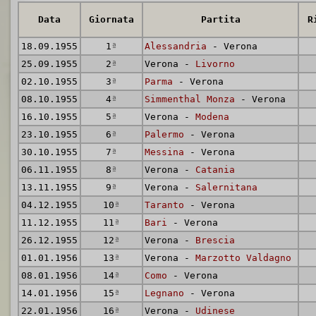
Data
Giornata
Partita
R
18.09.1955
1
ª
Alessandria
- Verona
25.09.1955
2
ª
Verona -
Livorno
02.10.1955
3
ª
Parma
- Verona
08.10.1955
4
ª
Simmenthal Monza
- Verona
16.10.1955
5
ª
Verona -
Modena
23.10.1955
6
ª
Palermo
- Verona
30.10.1955
7
ª
Messina
- Verona
06.11.1955
8
ª
Verona -
Catania
13.11.1955
9
ª
Verona -
Salernitana
04.12.1955
10
ª
Taranto
- Verona
11.12.1955
11
ª
Bari
- Verona
26.12.1955
12
ª
Verona -
Brescia
01.01.1956
13
ª
Verona -
Marzotto Valdagno
08.01.1956
14
ª
Como
- Verona
14.01.1956
15
ª
Legnano
- Verona
22.01.1956
16
ª
Verona -
Udinese