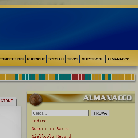
COMPETIZIONI
RUBRICHE
SPECIALI
TIFOSI
GUESTBOOK
ALMANACCO
AGIONE
Indice
Numeri in Serie
Gialloblu Record