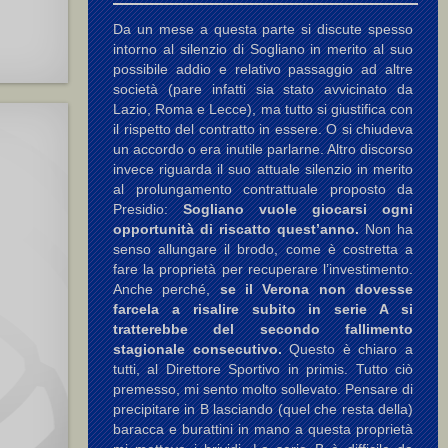
Da un mese a questa parte si discute spesso
intorno al silenzio di Sogliano in merito al suo
possibile addio e relativo passaggio ad altre
società (pare infatti sia stato avvicinato da
Lazio, Roma e Lecce), ma tutto si giustifica con
il rispetto del contratto in essere. O si chiudeva
un accordo o era inutile parlarne. Altro discorso
invece riguarda il suo attuale silenzio in merito
al prolungamento contrattuale proposto da
Presidio:
Sogliano vuole giocarsi ogni
opportunità di riscatto quest’anno.
Non ha
senso allungare il brodo, come è costretta a
fare la proprietà per recuperare l’investimento.
Anche perché,
se il Verona non dovesse
farcela a risalire subito in serie A si
tratterebbe del secondo fallimento
stagionale consecutivo.
Questo è chiaro a
tutti, al Direttore Sportivo in primis. Tutto ciò
premesso, mi sento molto sollevato. Pensare di
precipitare in B lasciando (quel che resta della)
baracca e burattini in mano a questa proprietà