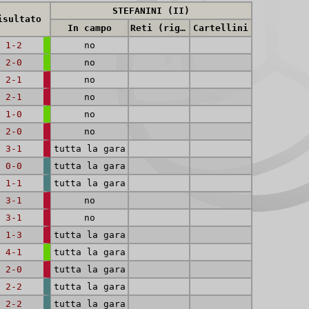
STEFANINI (II)
isultato
In campo
Reti (rig.)
Cartellini
1-2
no
2-0
no
2-1
no
2-1
no
1-0
no
2-0
no
3-1
tutta la gara
0-0
tutta la gara
1-1
tutta la gara
3-1
no
3-1
no
1-3
tutta la gara
4-1
tutta la gara
2-0
tutta la gara
2-2
tutta la gara
2-2
tutta la gara