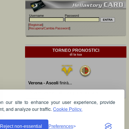
Username
Password
[
Registrati
]
[
Recupera/Cambia Password
]
TORNEO PRONOSTICI
dì la tua
Verona - Ascoli
finirà...
Devi essere iscritto per poter giocare!
 our site to enhance your user experience, provide
t, and analyze our traffic.
Cookie Policy.
Reject non-essential
Preferences