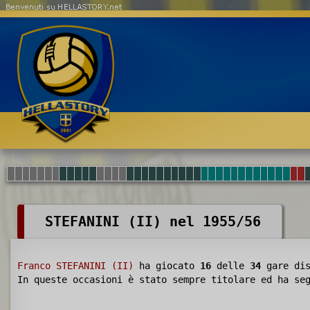
Benvenuti su HELLASTORY.net
STEFANINI (II) nel 1955/56
Franco STEFANINI (II)
ha giocato
16
delle
34
gare dis
In queste occasioni è stato sempre titolare ed ha s