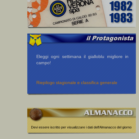
Eleggi ogni settimana il gialloblu migliore in
campo!
Riepilogo stagionale e classifica generale
Devi essere iscritto per visualizzare i dati dell'Almanacco del giorno