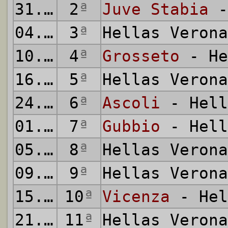
31.08.2011
2
ª
Juve Stabia
-
04.09.2011
3
ª
Hellas Veron
10.09.2011
4
ª
Grosseto
- He
16.09.2011
5
ª
Hellas Veron
24.09.2011
6
ª
Ascoli
- Hell
01.10.2011
7
ª
Gubbio
- Hell
05.10.2011
8
ª
Hellas Veron
09.10.2011
9
ª
Hellas Veron
15.10.2011
10
ª
Vicenza
- Hel
21.10.2011
11
ª
Hellas Veron