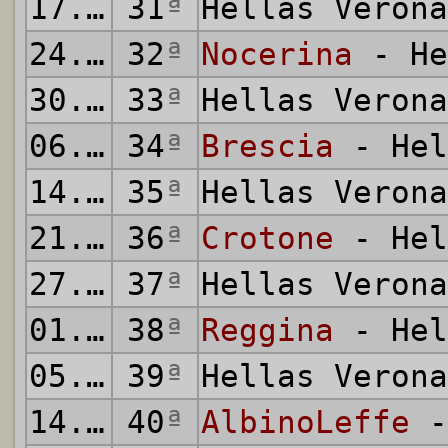
17.03.2012
31
ª
Hellas Veron
24.03.2012
32
ª
Nocerina
- He
30.03.2012
33
ª
Hellas Veron
06.04.2012
34
ª
Brescia
- Hel
14.04.2012
35
ª
Hellas Veron
21.04.2012
36
ª
Crotone
- Hel
27.04.2012
37
ª
Hellas Veron
01.05.2012
38
ª
Reggina
- Hel
05.05.2012
39
ª
Hellas Veron
14.05.2012
40
ª
AlbinoLeffe
-