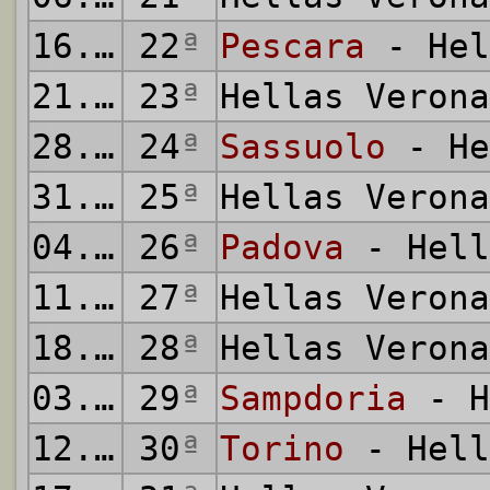
16.01.2012
22
ª
Pescara
- Hel
21.01.2012
23
ª
Hellas Veron
28.01.2012
24
ª
Sassuolo
- He
31.01.2012
25
ª
Hellas Veron
04.02.2012
26
ª
Padova
- Hell
11.02.2012
27
ª
Hellas Veron
18.02.2012
28
ª
Hellas Veron
03.03.2012
29
ª
Sampdoria
- H
12.03.2012
30
ª
Torino
- Hell