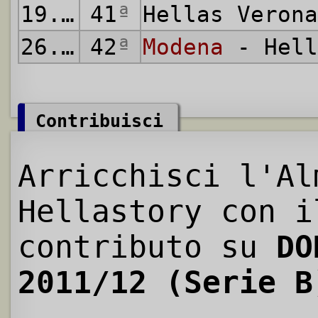
19.05.2012
41
ª
Hellas Veron
26.05.2012
42
ª
Modena
- Hell
Contribuisci
Arricchisci l'Al
Hellastory con i
contributo su
DO
2011/12 (Serie B