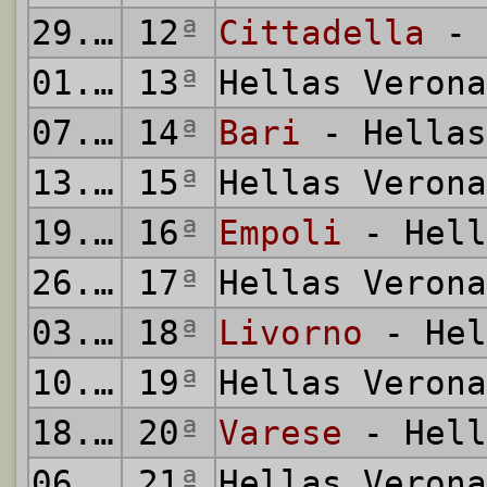
29.10.2011
12
ª
Cittadella
- 
01.11.2011
13
ª
Hellas Veron
07.11.2011
14
ª
Bari
- Hellas
13.11.2011
15
ª
Hellas Veron
19.11.2011
16
ª
Empoli
- Hell
26.11.2011
17
ª
Hellas Veron
03.12.2011
18
ª
Livorno
- Hel
10.12.2011
19
ª
Hellas Veron
18.12.2011
20
ª
Varese
- Hell
06.01.2012
21
ª
Hellas Veron