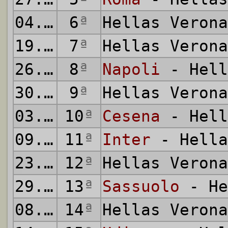
04.10.2014
6
ª
Hellas Veron
19.10.2014
7
ª
Hellas Veron
26.10.2014
8
ª
Napoli
- Hell
30.10.2014
9
ª
Hellas Veron
03.11.2014
10
ª
Cesena
- Hell
09.11.2014
11
ª
Inter
- Hella
23.11.2014
12
ª
Hellas Veron
29.11.2014
13
ª
Sassuolo
- He
08.12.2014
14
ª
Hellas Veron