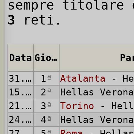
sempre titolare 
3
reti.
Data
Giornata
Pa
31.08.2014
1
ª
Atalanta
- He
15.09.2014
2
ª
Hellas Veron
21.09.2014
3
ª
Torino
- Hell
24.09.2014
4
ª
Hellas Veron
27.09.2014
5
ª
Roma
- Hellas