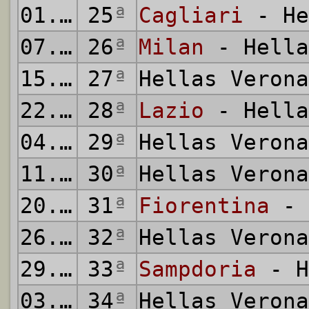
01.03.2015
25
ª
Cagliari
- He
07.03.2015
26
ª
Milan
- Hella
15.03.2015
27
ª
Hellas Veron
22.03.2015
28
ª
Lazio
- Hella
04.04.2015
29
ª
Hellas Veron
11.04.2015
30
ª
Hellas Veron
20.04.2015
31
ª
Fiorentina
- 
26.04.2015
32
ª
Hellas Veron
29.04.2015
33
ª
Sampdoria
- H
03.05.2015
34
ª
Hellas Veron