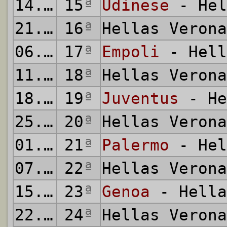
14.12.2014
15
ª
Udinese
- Hel
21.12.2014
16
ª
Hellas Veron
06.01.2015
17
ª
Empoli
- Hell
11.01.2015
18
ª
Hellas Veron
18.01.2015
19
ª
Juventus
- He
25.01.2015
20
ª
Hellas Veron
01.02.2015
21
ª
Palermo
- Hel
07.02.2015
22
ª
Hellas Veron
15.02.2015
23
ª
Genoa
- Hella
22.02.2015
24
ª
Hellas Veron