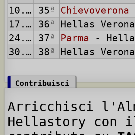
10.05.2015
35
ª
Chievoverona
17.05.2015
36
ª
Hellas Veron
24.05.2015
37
ª
Parma
- Hella
30.05.2015
38
ª
Hellas Veron
Contribuisci
Arricchisci l'Al
Hellastory con i