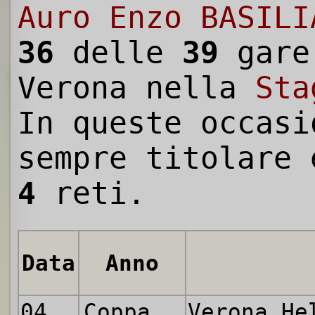
Auro Enzo BASILI
36
delle
39
gare
Verona nella
Sta
In queste occasi
sempre titolare 
4
reti.
Data
Anno
04.09.1960
Coppa Italia
Verona H