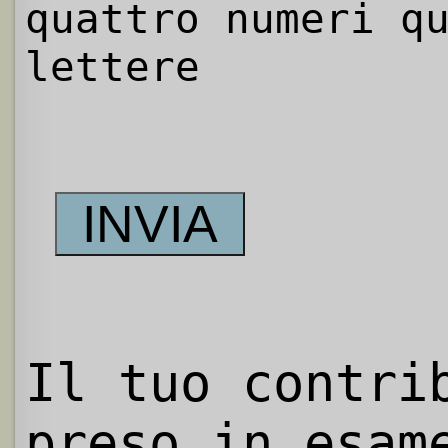
quattro numeri q
lettere
Il tuo contri
preso in esam