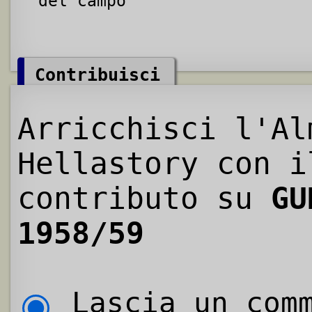
del campo
Contribuisci
Arricchisci l'Al
Hellastory con i
contributo su
GU
1958/59
Lascia un comm