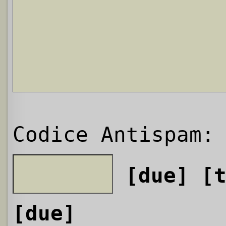
Codice Antispam:
[due]
[
[due]