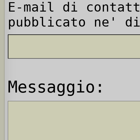
E-mail di contat
pubblicato ne' d
Messaggio: