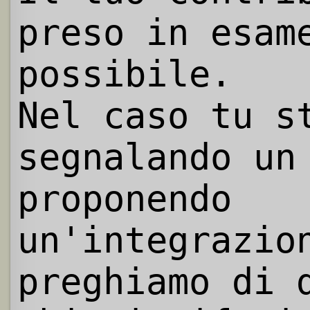
preso in esam
possibile.
Nel caso tu s
segnalando un
proponendo
un'integrazio
preghiamo di 