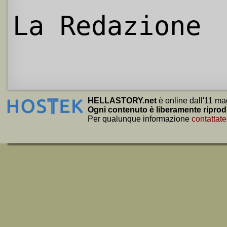
La Redazione
HELLASTORY.net
è online dall'11 ma
Ogni contenuto è liberamente riprod
Per qualunque informazione
contattate