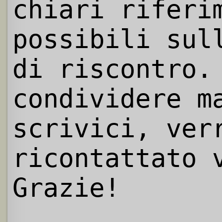
chiari riferi
possibili sul
di riscontro.
condividere m
scrivici, ver
ricontattato 
Grazie!