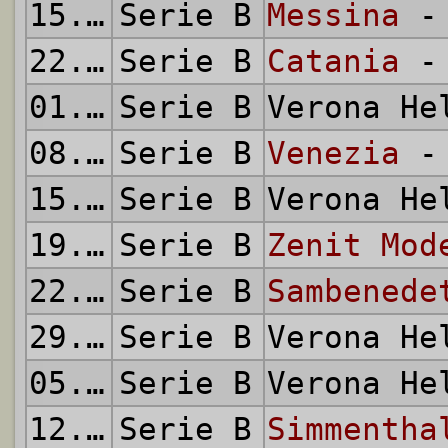
15.02.1959
Serie B
Messina
- 
22.02.1959
Serie B
Catania
- 
01.03.1959
Serie B
Verona H
08.03.1959
Serie B
Venezia
- 
15.03.1959
Serie B
Verona H
19.03.1959
Serie B
Zenit Mod
22.03.1959
Serie B
Sambenede
29.03.1959
Serie B
Verona H
05.04.1959
Serie B
Verona H
12.04.1959
Serie B
Simmentha