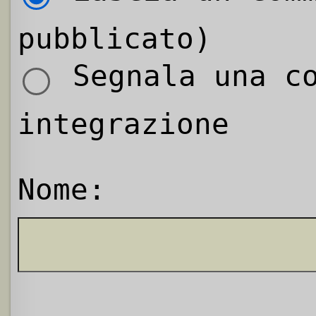
pubblicato)
Segnala una co
integrazione
Nome: