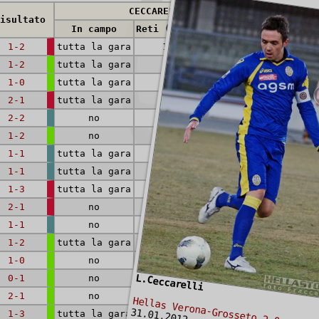
CECCARELLI
isultato
In campo
Reti (rig.)
Cartellini
1-2
tutta la gara
1
1-2
tutta la gara
1-0
tutta la gara
2-1
tutta la gara
2-2
no
1-2
no
1-1
tutta la gara
1-1
tutta la gara
1-3
tutta la gara
2-1
no
1-1
no
1-2
tutta la gara
1-0
no
L.Ceccarelli
0-1
no
2-1
no
Hellas Verona-Grosseto 2-0
31.01.2012
1-3
tutta la gara