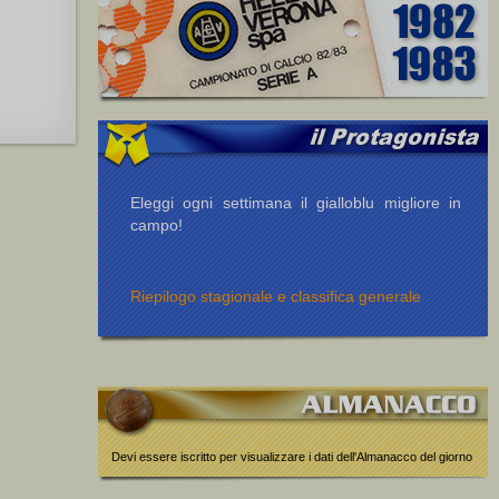
Eleggi ogni settimana il gialloblu migliore in
campo!
Riepilogo stagionale e classifica generale
Devi essere iscritto per visualizzare i dati dell'Almanacco del giorno