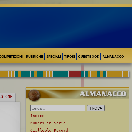
COMPETIZIONI
RUBRICHE
SPECIALI
TIFOSI
GUESTBOOK
ALMANACCO
AGIONE
Indice
Numeri in Serie
Gialloblu Record