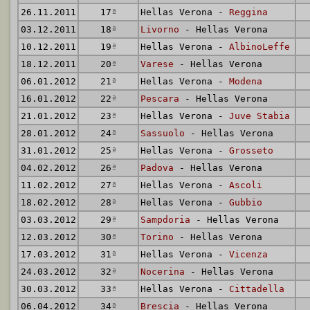
26.11.2011
17
ª
Hellas Verona -
Reggina
03.12.2011
18
ª
Livorno
- Hellas Verona
10.12.2011
19
ª
Hellas Verona -
AlbinoLeffe
18.12.2011
20
ª
Varese
- Hellas Verona
06.01.2012
21
ª
Hellas Verona -
Modena
16.01.2012
22
ª
Pescara
- Hellas Verona
21.01.2012
23
ª
Hellas Verona -
Juve Stabia
28.01.2012
24
ª
Sassuolo
- Hellas Verona
31.01.2012
25
ª
Hellas Verona -
Grosseto
04.02.2012
26
ª
Padova
- Hellas Verona
11.02.2012
27
ª
Hellas Verona -
Ascoli
18.02.2012
28
ª
Hellas Verona -
Gubbio
03.03.2012
29
ª
Sampdoria
- Hellas Verona
12.03.2012
30
ª
Torino
- Hellas Verona
17.03.2012
31
ª
Hellas Verona -
Vicenza
24.03.2012
32
ª
Nocerina
- Hellas Verona
30.03.2012
33
ª
Hellas Verona -
Cittadella
06.04.2012
34
ª
Brescia
- Hellas Verona