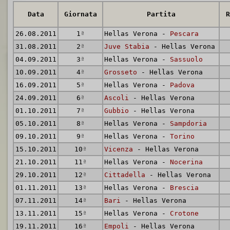
Data
Giornata
Partita
R
26.08.2011
1
ª
Hellas Verona -
Pescara
31.08.2011
2
ª
Juve Stabia
- Hellas Verona
04.09.2011
3
ª
Hellas Verona -
Sassuolo
10.09.2011
4
ª
Grosseto
- Hellas Verona
16.09.2011
5
ª
Hellas Verona -
Padova
24.09.2011
6
ª
Ascoli
- Hellas Verona
01.10.2011
7
ª
Gubbio
- Hellas Verona
05.10.2011
8
ª
Hellas Verona -
Sampdoria
09.10.2011
9
ª
Hellas Verona -
Torino
15.10.2011
10
ª
Vicenza
- Hellas Verona
21.10.2011
11
ª
Hellas Verona -
Nocerina
29.10.2011
12
ª
Cittadella
- Hellas Verona
01.11.2011
13
ª
Hellas Verona -
Brescia
07.11.2011
14
ª
Bari
- Hellas Verona
13.11.2011
15
ª
Hellas Verona -
Crotone
19.11.2011
16
ª
Empoli
- Hellas Verona