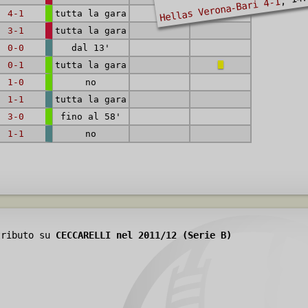
Hellas Verona-Bari 4-1
4-1
tutta la gara
3-1
tutta la gara
0-0
dal 13'
0-1
tutta la gara
1-0
no
1-1
tutta la gara
3-0
fino al 58'
1-1
no
tributo su
CECCARELLI nel 2011/12 (Serie B)