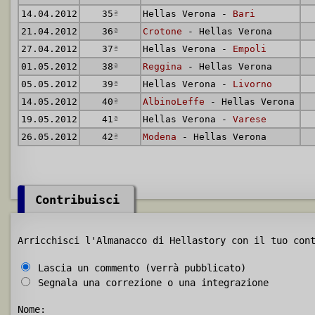
14.04.2012
35
ª
Hellas Verona -
Bari
21.04.2012
36
ª
Crotone
- Hellas Verona
27.04.2012
37
ª
Hellas Verona -
Empoli
01.05.2012
38
ª
Reggina
- Hellas Verona
05.05.2012
39
ª
Hellas Verona -
Livorno
14.05.2012
40
ª
AlbinoLeffe
- Hellas Verona
19.05.2012
41
ª
Hellas Verona -
Varese
26.05.2012
42
ª
Modena
- Hellas Verona
Contribuisci
Arricchisci l'Almanacco di Hellastory con il tuo con
Lascia un commento (verrà pubblicato)
Segnala una correzione o una integrazione
Nome: