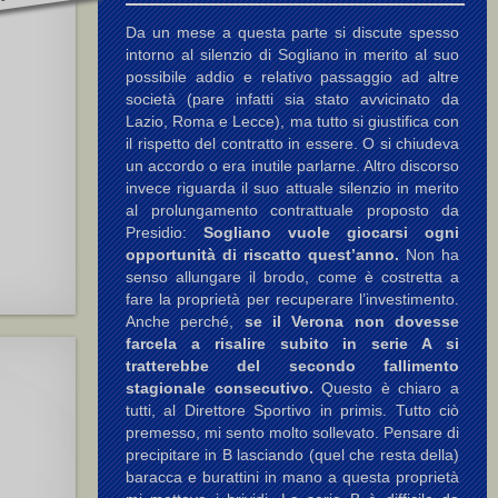
Da un mese a questa parte si discute spesso
intorno al silenzio di Sogliano in merito al suo
possibile addio e relativo passaggio ad altre
società (pare infatti sia stato avvicinato da
Lazio, Roma e Lecce), ma tutto si giustifica con
il rispetto del contratto in essere. O si chiudeva
un accordo o era inutile parlarne. Altro discorso
invece riguarda il suo attuale silenzio in merito
al prolungamento contrattuale proposto da
Presidio:
Sogliano vuole giocarsi ogni
opportunità di riscatto quest’anno.
Non ha
senso allungare il brodo, come è costretta a
fare la proprietà per recuperare l’investimento.
Anche perché,
se il Verona non dovesse
farcela a risalire subito in serie A si
tratterebbe del secondo fallimento
stagionale consecutivo.
Questo è chiaro a
tutti, al Direttore Sportivo in primis. Tutto ciò
premesso, mi sento molto sollevato. Pensare di
precipitare in B lasciando (quel che resta della)
baracca e burattini in mano a questa proprietà