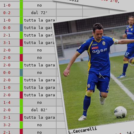
,
1-0
no
0-2
dal 72'
1-0
tutta la gara
0-0
tutta la gara
2-1
tutta la gara
3-1
tutta la gara
2-0
no
2-0
no
2-0
tutta la gara
0-0
no
2-0
tutta la gara
1-0
tutta la gara
2-0
tutta la gara
1-4
no
2-0
dal 82'
3-1
tutta la gara
3-2
no
L.Ceccarelli
, 14.
2-1
no