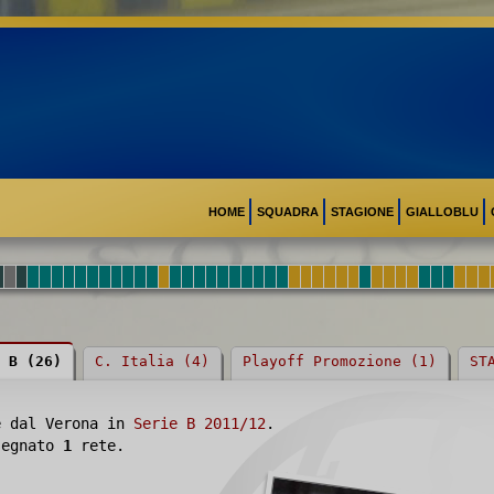
HOME
SQUADRA
STAGIONE
GIALLOBLU
 B (26)
C. Italia (4)
Playoff Promozione (1)
ST
e dal Verona in
Serie B 2011/12
.
 segnato
1
rete.