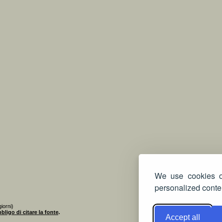
We use cookies on
personalized conten
iorni)
bligo di citare la fonte
.
Accept all