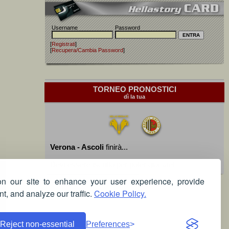
Username
Password
[
Registrati
]
[
Recupera/Cambia Password
]
TORNEO PRONOSTICI
dì la tua
Verona - Ascoli
finirà...
Devi essere iscritto per poter giocare!
 our site to enhance your user experience, provide
t, and analyze our traffic.
Cookie Policy.
Reject non-essential
Preferences