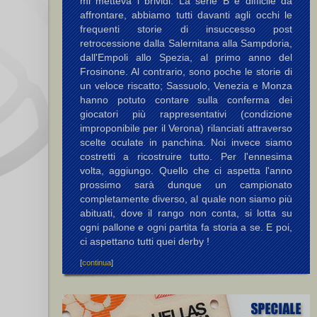
mi metteva i brividi. La serie B è difficile da
affrontare, abbiamo tutti davanti agli occhi le
frequenti storie di insuccesso post
retrocessione dalla Salernitana alla Sampdoria,
dall'Empoli allo Spezia, al primo anno del
Frosinone. Al contrario, sono poche le storie di
un veloce riscatto; Sassuolo, Venezia e Monza
hanno potuto contare sulla conferma dei
giocatori più rappresentativi (condizione
improponibile per il Verona) rilanciati attraverso
scelte oculate in panchina. Noi invece siamo
costretti a ricostruire tutto. Per l'ennesima
volta, aggiungo. Quello che ci aspetta l'anno
prossimo sarà dunque un campionato
completamente diverso, al quale non siamo più
abituati, dove il rango non conta, si lotta su
ogni pallone e ogni partita fa storia a se. E poi,
ci aspettano tutti quei derby !
[
continua
]