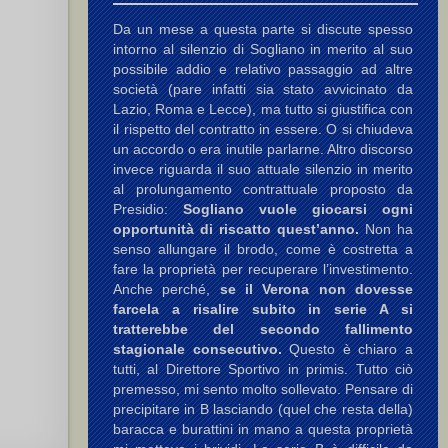
Da un mese a questa parte si discute spesso
intorno al silenzio di Sogliano in merito al suo
possibile addio e relativo passaggio ad altre
società (pare infatti sia stato avvicinato da
Lazio, Roma e Lecce), ma tutto si giustifica con
il rispetto del contratto in essere. O si chiudeva
un accordo o era inutile parlarne. Altro discorso
invece riguarda il suo attuale silenzio in merito
al prolungamento contrattuale proposto da
Presidio:
Sogliano vuole giocarsi ogni
opportunità di riscatto quest’anno.
Non ha
senso allungare il brodo, come è costretta a
fare la proprietà per recuperare l’investimento.
Anche perché,
se il Verona non dovesse
farcela a risalire subito in serie A si
tratterebbe del secondo fallimento
stagionale consecutivo.
Questo è chiaro a
tutti, al Direttore Sportivo in primis. Tutto ciò
premesso, mi sento molto sollevato. Pensare di
precipitare in B lasciando (quel che resta della)
baracca e burattini in mano a questa proprietà