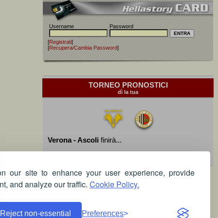
Username
Password
[
Registrati
]
[
Recupera/Cambia Password
]
TORNEO PRONOSTICI
dì la tua
Verona - Ascoli
finirà...
Devi essere iscritto per poter giocare!
 our site to enhance your user experience, provide
t, and analyze our traffic.
Cookie Policy.
Reject non-essential
Preferences