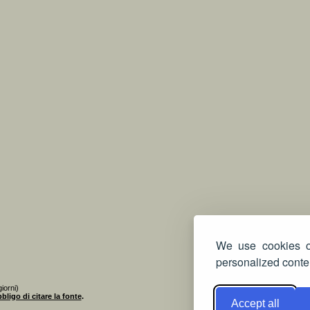
We use cookies on
personalized conten
iorni)
bligo di citare la fonte
.
Accept all