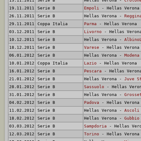
13.11.2011
Serie B
Hellas Verona -
Croton
19.11.2011
Serie B
Empoli
- Hellas Verona
26.11.2011
Serie B
Hellas Verona -
Reggin
29.11.2011
Coppa Italia
Parma
- Hellas Verona
03.12.2011
Serie B
Livorno
- Hellas Veron
10.12.2011
Serie B
Hellas Verona -
Albino
18.12.2011
Serie B
Varese
- Hellas Verona
06.01.2012
Serie B
Hellas Verona -
Modena
10.01.2012
Coppa Italia
Lazio
- Hellas Verona
16.01.2012
Serie B
Pescara
- Hellas Veron
21.01.2012
Serie B
Hellas Verona -
Juve S
28.01.2012
Serie B
Sassuolo
- Hellas Vero
31.01.2012
Serie B
Hellas Verona -
Grosse
04.02.2012
Serie B
Padova
- Hellas Verona
11.02.2012
Serie B
Hellas Verona -
Ascoli
18.02.2012
Serie B
Hellas Verona -
Gubbio
03.03.2012
Serie B
Sampdoria
- Hellas Ver
12.03.2012
Serie B
Torino
- Hellas Verona