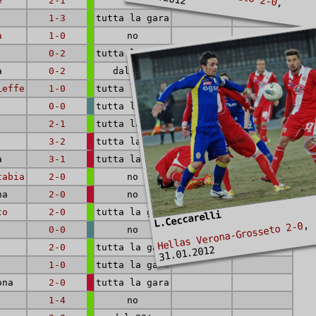
e
2-1
no
,
1-3
tutta la gara
a
1-0
no
0-2
tutta la gara
a
0-2
dal 72'
Leffe
1-0
tutta la gara
0-0
tutta la gara
2-1
tutta la gara
3-2
tutta la gara
a
3-1
tutta la gara
tabia
2-0
no
na
2-0
no
to
2-0
tutta la gara
L.Ceccarelli
,
Hellas Verona-Grosseto 2-0
0-0
no
2-0
tutta la gara
31.01.2012
1-0
tutta la gara
ona
2-0
tutta la gara
1-4
no