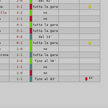
a
2-0
dal 82'
na
3-1
tutta la gara
ella
3-2
no
a
2-1
no
4-1
tutta la gara
a
3-1
tutta la gara
0-0
dal 13'
a
0-1
tutta la gara
o
1-0
no
erona
1-1
tutta la gara
3-0
fino al 58'
1-1
no
2-0
no
83'
1-1
fino al 83'