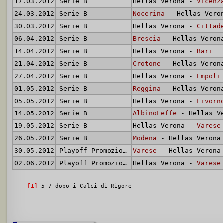
17.03.2012
Serie B
Hellas Verona -
Vicenz
24.03.2012
Serie B
Nocerina
- Hellas Vero
30.03.2012
Serie B
Hellas Verona -
Cittad
06.04.2012
Serie B
Brescia
- Hellas Veron
14.04.2012
Serie B
Hellas Verona -
Bari
21.04.2012
Serie B
Crotone
- Hellas Veron
27.04.2012
Serie B
Hellas Verona -
Empoli
01.05.2012
Serie B
Reggina
- Hellas Veron
05.05.2012
Serie B
Hellas Verona -
Livorn
14.05.2012
Serie B
AlbinoLeffe
- Hellas V
19.05.2012
Serie B
Hellas Verona -
Varese
26.05.2012
Serie B
Modena
- Hellas Verona
30.05.2012
Playoff Promozione
Varese
- Hellas Verona
02.06.2012
Playoff Promozione
Hellas Verona -
Varese
[1]
5-7 dopo i Calci di Rigore