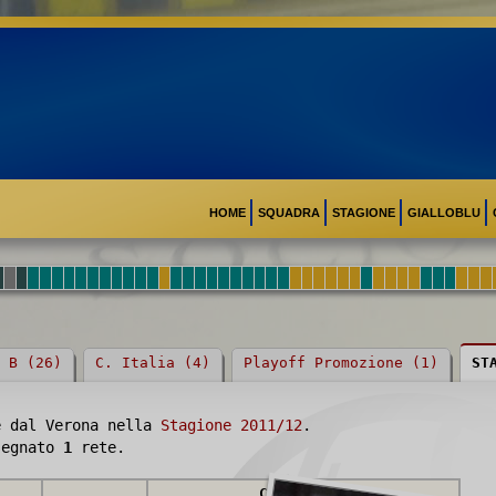
HOME
SQUADRA
STAGIONE
GIALLOBLU
 B (26)
C. Italia (4)
Playoff Promozione (1)
ST
e dal Verona nella
Stagione 2011/12
.
 segnato
1
rete.
CECCARELLI