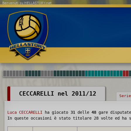
Benvenuti su HELLASTORY.net
CECCARELLI nel 2011/12
Serie
Luca CECCARELLI
ha giocato
31
delle
48
gare disputat
In queste occasioni è stato titolare 28 volte ed ha