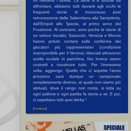
mi metteva i brividi. La serie B è difficile da
affrontare, abbiamo tutti davanti agli occhi le
frequenti storie di insuccesso post
retrocessione dalla Salernitana alla Sampdoria,
dall'Empoli allo Spezia, al primo anno del
Frosinone. Al contrario, sono poche le storie di
un veloce riscatto; Sassuolo, Venezia e Monza
hanno potuto contare sulla conferma dei
giocatori più rappresentativi (condizione
improponibile per il Verona) rilanciati attraverso
scelte oculate in panchina. Noi invece siamo
costretti a ricostruire tutto. Per l'ennesima
volta, aggiungo. Quello che ci aspetta l'anno
prossimo sarà dunque un campionato
completamente diverso, al quale non siamo più
abituati, dove il rango non conta, si lotta su
ogni pallone e ogni partita fa storia a se. E poi,
ci aspettano tutti quei derby !
[
continua
]