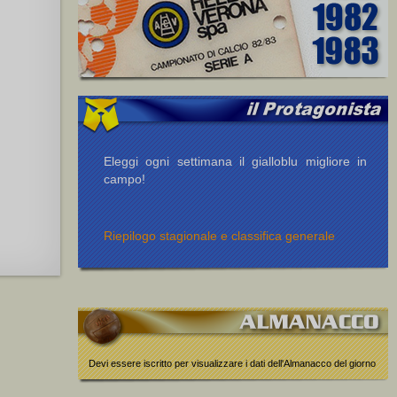
Eleggi ogni settimana il gialloblu migliore in
campo!
Riepilogo stagionale e classifica generale
Devi essere iscritto per visualizzare i dati dell'Almanacco del giorno