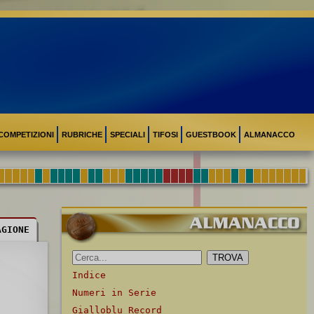
COMPETIZIONI
RUBRICHE
SPECIALI
TIFOSI
GUESTBOOK
ALMANACCO
AGIONE
Indice
Numeri in Serie
Gialloblu Record