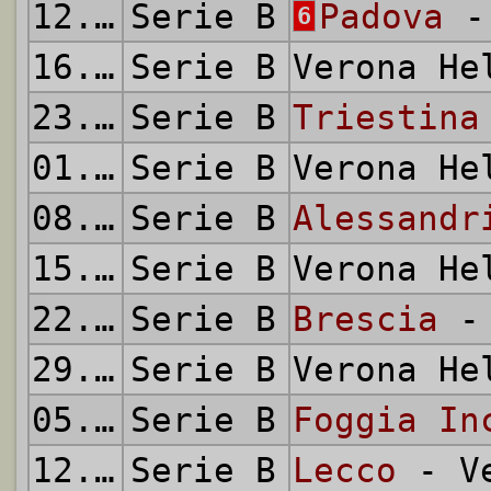
12.02.1964
Serie B
Padova
- 
6
16.02.1964
Serie B
Verona H
23.02.1964
Serie B
Triestina
01.03.1964
Serie B
Verona H
08.03.1964
Serie B
Alessandr
15.03.1964
Serie B
Verona H
22.03.1964
Serie B
Brescia
- 
29.03.1964
Serie B
Verona H
05.04.1964
Serie B
Foggia In
12.04.1964
Serie B
Lecco
- Ve