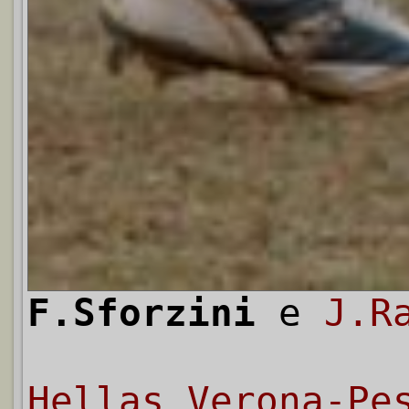
F.Sforzini
e
J.R
Hellas Verona-Pe