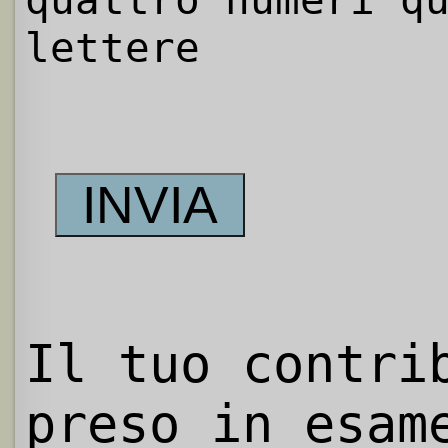
quattro numeri q
lettere
Il tuo contri
preso in esam