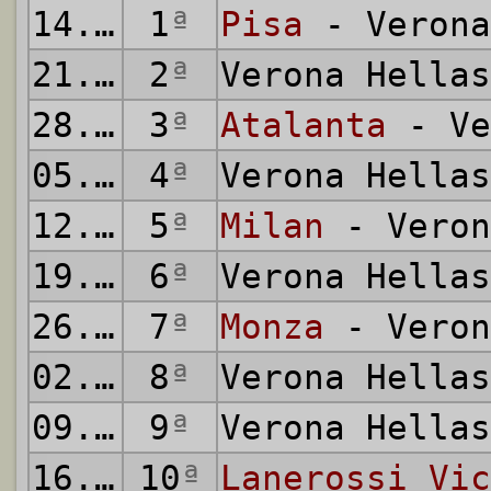
14.09.1980
1
ª
Pisa
- Verona
21.09.1980
2
ª
Verona Hella
28.09.1980
3
ª
Atalanta
- Ve
05.10.1980
4
ª
Verona Hella
12.10.1980
5
ª
Milan
- Veron
19.10.1980
6
ª
Verona Hella
26.10.1980
7
ª
Monza
- Veron
02.11.1980
8
ª
Verona Hella
09.11.1980
9
ª
Verona Hella
16.11.1980
10
ª
Lanerossi Vic