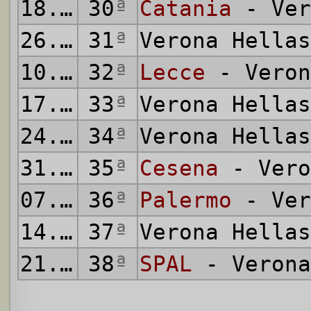
18.04.1981
30
ª
Catania
- Ver
26.04.1981
31
ª
Verona Hella
10.05.1981
32
ª
Lecce
- Veron
17.05.1981
33
ª
Verona Hella
24.05.1981
34
ª
Verona Hella
31.05.1981
35
ª
Cesena
- Vero
07.06.1981
36
ª
Palermo
- Ver
14.06.1981
37
ª
Verona Hella
21.06.1981
38
ª
SPAL
- Verona