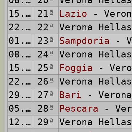
08.02.1981
20
ª
Verona Hella
15.02.1981
21
ª
Lazio
- Veron
22.02.1981
22
ª
Verona Hella
01.03.1981
23
ª
Sampdoria
- V
08.03.1981
24
ª
Verona Hella
15.03.1981
25
ª
Foggia
- Vero
22.03.1981
26
ª
Verona Hella
29.03.1981
27
ª
Bari
- Verona
05.04.1981
28
ª
Pescara
- Ver
12.04.1981
29
ª
Verona Hella