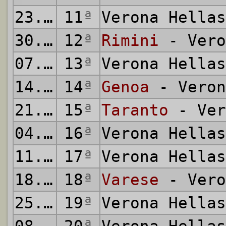
23.11.1980
11
ª
Verona Hella
30.11.1980
12
ª
Rimini
- Vero
07.12.1980
13
ª
Verona Hella
14.12.1980
14
ª
Genoa
- Veron
21.12.1980
15
ª
Taranto
- Ver
04.01.1981
16
ª
Verona Hella
11.01.1981
17
ª
Verona Hella
18.01.1981
18
ª
Varese
- Vero
25.01.1981
19
ª
Verona Hella