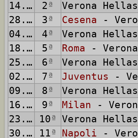
14.10.1973
2
ª
Verona Hella
28.10.1973
3
ª
Cesena
- Vero
04.11.1973
4
ª
Verona Hella
18.11.1973
5
ª
Roma
- Verona
25.11.1973
6
ª
Verona Hella
02.12.1973
7
ª
Juventus
- Ve
09.12.1973
8
ª
Verona Hella
16.12.1973
9
ª
Milan
- Veron
23.12.1973
10
ª
Verona Hella
30.12.1973
11
ª
Napoli
- Vero