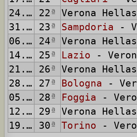
24.03.1974
22
ª
Verona Hella
31.03.1974
23
ª
Sampdoria
- V
06.04.1974
24
ª
Verona Hella
14.04.1974
25
ª
Lazio
- Veron
21.04.1974
26
ª
Verona Hella
28.04.1974
27
ª
Bologna
- Ver
05.05.1974
28
ª
Foggia
- Vero
12.05.1974
29
ª
Verona Hella
19.05.1974
30
ª
Torino
- Vero