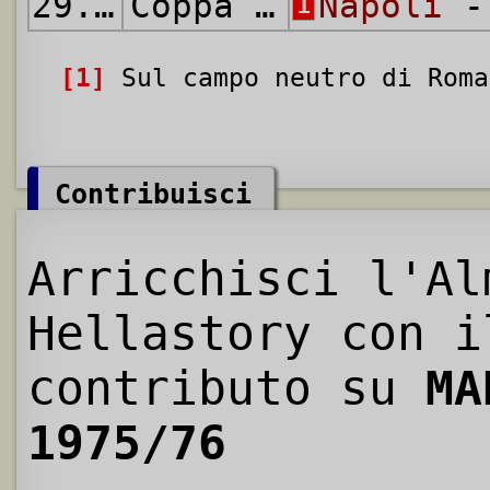
29.06.1976
Coppa Italia
Napoli
- 
1
[1]
Sul campo neutro di Roma
Contribuisci
Arricchisci l'Al
Hellastory con i
contributo su
MA
1975/76