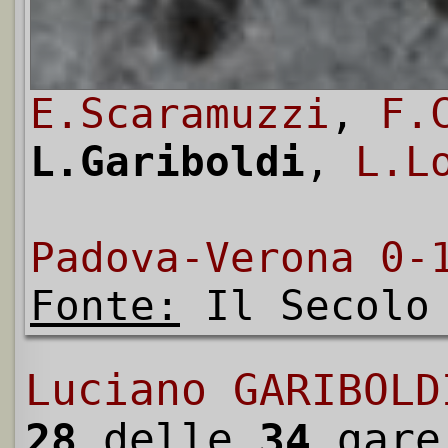
E.Scaramuzzi
,
F.
L.Gariboldi
,
L.L
Padova-Verona 0-
Fonte:
Il Secolo 
Luciano GARIBOLD
28
delle
34
gare