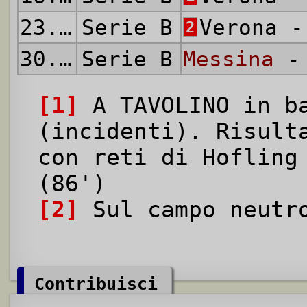
23.05.1954
Serie B
Verona 
2
30.05.1954
Serie B
Messina
- 
[1]
A TAVOLINO in ba
(incidenti). Risult
con reti di Hoflin
(86')
[2]
Sul campo neutro
Contribuisci