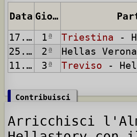
Data
Giornata
Par
17.08.2002
1
ª
Triestina
- H
25.08.2002
2
ª
Hellas Veron
11.09.2002
3
ª
Treviso
- Hel
Contribuisci
Arricchisci l'Al
Hellastory con i