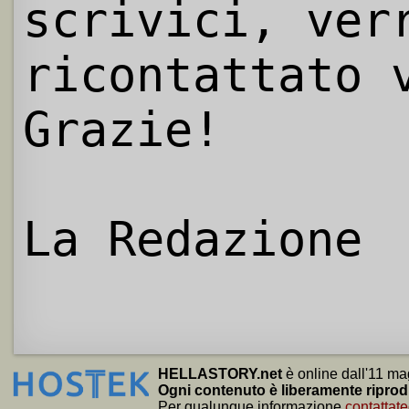
scrivici, ver
ricontattato 
Grazie!
La Redazione
HELLASTORY.net
è online dall'11 ma
Ogni contenuto è liberamente riprod
Per qualunque informazione
contattate