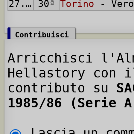
27.04.1986
30
ª
Torino
- Vero
Contribuisci
Arricchisci l'Al
Hellastory con i
contributo su
SA
1985/86 (Serie A
Lascia un comm