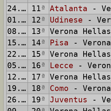
24.11.1985
11
ª
Atalanta
- Ve
01.12.1985
12
ª
Udinese
- Ver
08.12.1985
13
ª
Verona Hella
15.12.1985
14
ª
Pisa
- Verona
22.12.1985
15
ª
Verona Hella
05.01.1986
16
ª
Lecce
- Veron
12.01.1986
17
ª
Verona Hella
19.01.1986
18
ª
Como
- Verona
26.01.1986
19
ª
Juventus
- Ve