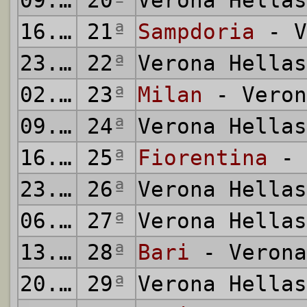
09.02.1986
20
ª
Verona Hella
16.02.1986
21
ª
Sampdoria
- V
23.02.1986
22
ª
Verona Hella
02.03.1986
23
ª
Milan
- Veron
09.03.1986
24
ª
Verona Hella
16.03.1986
25
ª
Fiorentina
- 
23.03.1986
26
ª
Verona Hella
06.04.1986
27
ª
Verona Hella
13.04.1986
28
ª
Bari
- Verona
20.04.1986
29
ª
Verona Hella