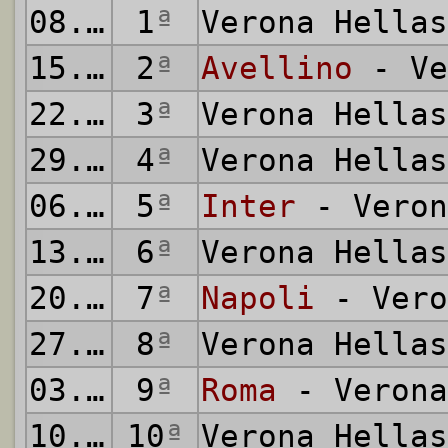
08.09.1985
1
ª
Verona Hella
15.09.1985
2
ª
Avellino
- Ve
22.09.1985
3
ª
Verona Hella
29.09.1985
4
ª
Verona Hella
06.10.1985
5
ª
Inter
- Veron
13.10.1985
6
ª
Verona Hella
20.10.1985
7
ª
Napoli
- Vero
27.10.1985
8
ª
Verona Hella
03.11.1985
9
ª
Roma
- Verona
10.11.1985
10
ª
Verona Hella